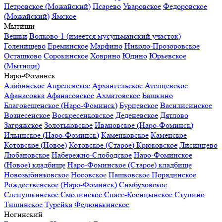
Петровское (Можайский)
Псарево
Уваровское
Федоровское
(Можайский)
Ямское
Мытищи
Вешки
Волково-1 (имеется мусульманский участок)
Голенищево
Ереминское
Марфино
Николо-Прозоровское
Осташково
Сорокинское
Ховрино
Юдино
Юрьевское
(Мытищи)
Наро-Фоминск
Алабинское
Апрелевское
Архангельское
Атепцевское
Афанасовка
Афанасовское
Ахматовское
Башкино
Благовещенское (Наро-Фоминск)
Бурцевское
Василисинское
Вознесенское
Воскресенковское
Деденевское
Дятлово
Загряжское
Золотьковское
Ивановское (Наро-Фоминск)
Ильинское (Наро-Фоминск)
Каменковское
Каменское
Котовское (Новое)
Котовское (Старое)
Крюковское
Лисинцево
Любановское
Набережно-Слободское
Наро-Фоминское
(Новое) кладбище
Наро-Фоминское (Старое) кладбище
Новозыбинковское
Носовское
Пашковское
Порядинское
Рождественское (Наро-Фоминск)
Симбуховское
Слепушкинское
Смолинское
Спасс-Косицынское
Ступино
Тишинское
Турейка
Федюнькинское
Ногинский