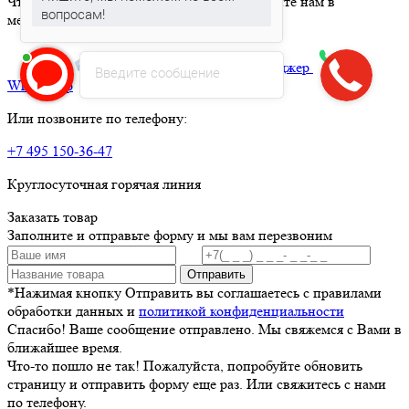
Чтобы вызвать ритуального агента, напишите нам в
вопросам!
мессенджер:
max
Telegram
Яндекс.Месенджер
Введите сообщение
What’sApp
Или позвоните по телефону:
+7 495 150-36-47
Круглосуточная горячая линия
Заказать товар
Заполните и отправьте форму и мы вам перезвоним
Отправить
*Нажимая кнопку Отправить вы соглашаетесь с правилами
обработки данных и
политикой конфиденциальности
Спасибо! Ваше сообщение отправлено. Мы свяжемся с Вами в
ближайшее время.
Что-то пошло не так! Пожалуйста, попробуйте обновить
страницу и отправить форму еще раз. Или свяжитесь с нами
по телефону.