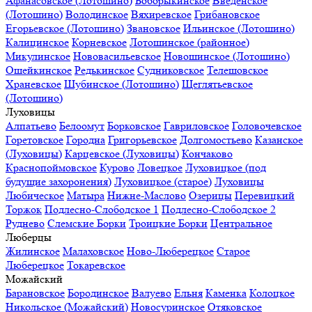
Афанасовское (Лотошино)
Боборыкинское
Введенское
(Лотошино)
Володинское
Вяхиревское
Грибановское
Егорьевское (Лотошино)
Звановское
Ильинское (Лотошино)
Калицинское
Корневское
Лотошинское (районное)
Микулинское
Нововасильевское
Новошинское (Лотошино)
Ошейкинское
Редькинское
Судниковское
Телешовское
Храневское
Шубинское (Лотошино)
Щеглятьевское
(Лотошино)
Луховицы
Алпатьево
Белоомут
Борковское
Гавриловское
Головочевское
Горетовское
Городна
Григорьевское
Долгомостьево
Казанское
(Луховицы)
Карцевское (Луховицы)
Кончаково
Краснопоймовское
Курово
Ловецкое
Луховицкое (под
будущие захоронения)
Луховицкое (старое)
Луховицы
Любическое
Матыра
Нижне-Маслово
Озерицы
Перевицкий
Торжок
Подлесно-Слободское 1
Подлесно-Слободское 2
Руднево
Слемские Борки
Троицкие Борки
Центральное
Люберцы
Жилинское
Малаховское
Ново-Люберецкое
Старое
Люберецкое
Токаревское
Можайский
Барановское
Бородинское
Валуево
Ельня
Каменка
Колоцкое
Никольское (Можайский)
Новосуринское
Отяковское