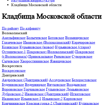
Ритуальная инфрастуктура
Кладбища Московской области
Кладбища Московской области
По району
По алфавиту
Волоколамский
Амельфинское
Болычевское
Ботовское
Возмищенское
Глазачевское
Ивановское (Волоколамский)
Карачаровское
Козинское
Курьяновское (новое)
Курьяновское (старое)
Осташевское-1
Покровское (Волоколамский)
Покровское
(г.Волоколамск)
Привокзальное
Рюховское
Суворовское
Сычевское
Хворостининское
Язвищенское
Воскресенск
Воскресенское
Дмитривский
Андреевское (Дмитривский)
Ассауровское
Белорастовское
Буденновское
Ведерницкое
Внуковское
Волдынское
Вороновское
Горчаковское
Гульневское
Демьяновское
Дубровское-2
Ивановское (Дмитривский)
Игнатовское
Икшанское
Ильинское-1
Ильинское-2
Карповское
Кончининское
Красная горка-2 (Дмитривский)
Куликовское