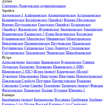
Дубна
Сергиево-Демидовское муниципальное
Зарайск
Авдеевское-1
Алферьевское
Апонитищенское
Астрамьевское
Белыническое
Беспятовское (Зарайск)
Верхне-Масловское
Верхне-Плуталовское
Городское (Зарайск)
Егорьевское
(Зарайск)
Жилконское
Журавенское
Зименковское
Злыхинское
Ильицинское
Каринское-1
Клин-Бельдинское
Косовское
Кувшиновское
Макеевское
Мишинское
Моногаровское
Никитинское
Пронюхловское
Прудковское
Пыжовское
Радушинское
Ситьковское
Спас-Дощатое
Столповское
Струпненское
Трасненское
Черневское
Широбоковское
Истра
Александрово
Аносино
Брыковское
Бужаровское
Глинки
Дедовское
Еремеево
Зеленково
Ивановское-1 (ИВ)
Ивановское-2 (ПС)
Истра (новое)
Карцевское (Истра)
Лужецкое
Максимовка
Мансурово
Никулино
Новопетровское
Павловская Слобода
Петушки
Пречистенское
Рожново
Савельево
Садки
Синёво
Телепнево
Троицкое (новое)
Фаворы
Филатовское
Хованское
Холмы
Хуторки
Юркино-2
Кашира
Барабаново (новое)
Батькополье
Вослинка
Грабченки
Злобино
Кашира-1 (ул.Малая Ямская)
Кашира-1 (ул.Свободы)