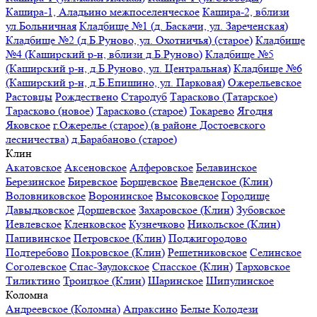
Кашира-1, Аладьино межпоселенческое
Кашира-2, вблизи
ул.Больничная
Кладбище №1 (д. Баскачи, ул. Зареченская)
Кладбище №2 (д.Б.Руново, ул. Охотничья) (старое)
Кладбище
№4 (Каширский р-н, вблизи д.Б.Руново)
Кладбище №5
(Каширский р-н, д.Б.Руново, ул. Центральная)
Кладбище №6
(Каширский р-н, д.Б.Епишино, ул. Парковая)
Ожерельевское
Растовцы
Рождествено
Стародуб
Тарасково (Татарское)
Тарасково (новое)
Тарасково (старое)
Токарево
Ягодня
Яковское
г.Ожерелье (старое) (в районе Достоевского
лесничества)
д.Барабаново (старое)
Клин
Акатовское
Аксеновское
Алферовское
Белавинское
Березинское
Биревское
Борщевское
Введенское (Клин)
Воловниковское
Воронинское
Высоковское
Городище
Давыдковское
Доршевское
Захаровское (Клин)
Зубовское
Иевлевское
Кленковское
Кузнечково
Никольское (Клин)
Папивинское
Петровское (Клин)
Поджигородово
Подтеребово
Покровское (Клин)
Решетниковское
Селинское
Соголевское
Спас-Заулокское
Спасское (Клин)
Тарховское
Тиликтино
Троицкое (Клин)
Шаринское
Шипулинское
Коломна
Андреевское (Коломна)
Апраксино
Белые Колодези