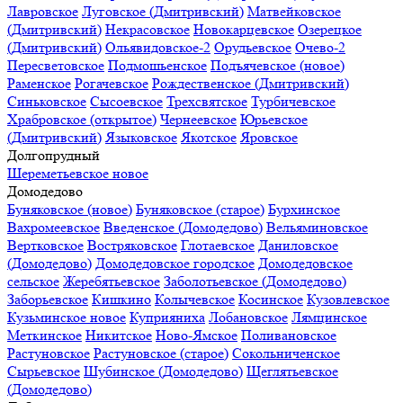
Лавровское
Луговское (Дмитривский)
Матвейковское
(Дмитривский)
Некрасовское
Новокарцевское
Озерецкое
(Дмитривский)
Ольявидовское-2
Орудьевское
Очево-2
Пересветовское
Подмошьенское
Подъячевское (новое)
Раменское
Рогачевское
Рождественское (Дмитривский)
Синьковское
Сысоевское
Трехсвятское
Турбичевское
Храбровское (открытое)
Чернеевское
Юрьевское
(Дмитривский)
Языковское
Якотское
Яровское
Долгопрудный
Шереметьевское новое
Домодедово
Буняковское (новое)
Буняковское (старое)
Бурхинское
Вахромеевское
Введенское (Домодедово)
Вельяминовское
Вертковское
Востряковское
Глотаевское
Даниловское
(Домодедово)
Домодедовское городское
Домодедовское
сельское
Жеребятьевское
Заболотьевское (Домодедово)
Заборьевское
Кишкино
Колычевское
Косинское
Кузовлевское
Кузьминское новое
Куприяниха
Лобановское
Лямцинское
Меткинское
Никитское
Ново-Ямское
Поливановское
Растуновское
Растуновское (старое)
Сокольниченское
Сырьевское
Шубинское (Домодедово)
Щеглятьевское
(Домодедово)