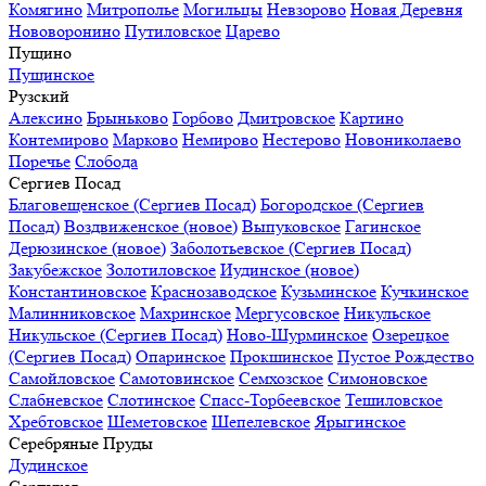
Комягино
Митрополье
Могильцы
Невзорово
Новая Деревня
Нововоронино
Путиловское
Царево
Пущино
Пущинское
Рузский
Алексино
Брыньково
Горбово
Дмитровское
Картино
Контемирово
Марково
Немирово
Нестерово
Новониколаево
Поречье
Слобода
Сергиев Посад
Благовещенское (Сергиев Посад)
Богородское (Сергиев
Посад)
Воздвиженское (новое)
Выпуковское
Гагинское
Дерюзинское (новое)
Заболотьевское (Сергиев Посад)
Закубежское
Золотиловское
Иудинское (новое)
Константиновское
Краснозаводское
Кузьминское
Кучкинское
Малинниковское
Махринское
Мергусовское
Никульское
Никульское (Сергиев Посад)
Ново-Шурминское
Озерецкое
(Сергиев Посад)
Опаринское
Прокшинское
Пустое Рождество
Самойловское
Самотовинское
Семхозское
Симоновское
Слабневское
Слотинское
Спасс-Торбеевское
Тешиловское
Хребтовское
Шеметовское
Шепелевское
Ярыгинское
Серебряные Пруды
Дудинское