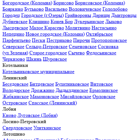
Богородское (Коломна)
Борисово
Борисовское (Коломна)
Бояркино
Бутьково
Васильево
Воловичевское
Гололобово
Городец
Городское (г.Озеры)
Грайвороны
Дарищи
Дмитровцы
Дубневское
Клишино
Конев Бор
Лукерьинское
Лыково
Лысцевское
Малое Карасево
Молитвино
Настасьино
Непецино
Новое городское (Коломна)
Октябрьское
Парфентьево
Пески
Пестриково
Пирочи
Протопоповское
Северское
Сельцо-Петровское
Семеновское
Сосновка
(ул.Зеленая)
Старое городское
Сычево
Федосьинское
Черкизово
Шкинь
Щуровское
Котельники
Котельниковское муниципальное
Ленинский
Беседовское
Битцевское
Булатниковское
Витовское
Володарское
Дрожжино
Дыдылдинское
Ермолинское
Жабкинское
Мамоновское
Мисайловское
Орловское
Островское
Спасское (Ленинский)
Лобня
Киово
Луговское (Лобня)
Лосино-Петровский
Свердловское
Улиткинское
Лотошино