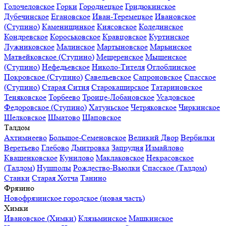
Голочеловское
Горки
Городнецкое
Гридюкинское
Дубечинское
Егановское
Иван-Теремецкое
Ивановское
(Ступино)
Каменищинкое
Киясовское
Колединское
Кондревское
Короськовское
Кравцовское
Куртинское
Лужниковское
Малинское
Мартыновское
Марьинское
Матвейковское (Ступино)
Мещеренское
Мышенское
(Ступино)
Нефедьевское
Николо-Тителя
Оглоблинское
Покровское (Ступино)
Савельевское
Сапроновское
Спасское
(Ступино)
Старая Ситня
Старокаширское
Татариновское
Теняковское
Торбеево
Троице-Лобановское
Усадовское
Федоровское (Ступино)
Хатуньское
Четряковское
Чиркинское
Шелковское
Шматово
Щаповское
Талдом
Ахтимнеево
Большое-Семеновское
Великий Двор
Вербилки
Веретьево
Глебово
Дмитровка
Запрудня
Измайлово
Квашенковское
Кунилово
Маклаковское
Некрасовское
(Талдом)
Нушполы
Рождество-Вьюлки
Спасское (Талдом)
Станки
Старая Хотча
Танино
Фрязино
Новофрязинское городское (новая часть)
Химки
Ивановское (Химки)
Клязьминское
Машкинское