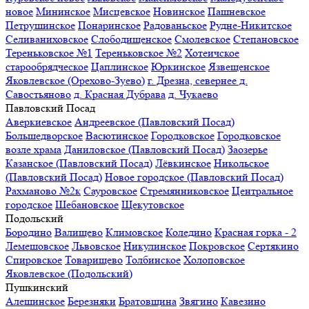
новое
Мининское
Мисцевское
Новинское
Пашневское
Петрушинское
Понаринское
Радованьское
Рудне-Никитское
Селиваниховское
Слободищенское
Смолевское
Степановское
Тереньковское №1
Тереньковское №2
Хотеичское
старообрядческое
Цаплинское
Юркинское
Язвещенское
Яковлевское (Орехово-Зуево)
г. Дрезна, севернее д.
Савостьяново
д. Красная Дубрава
д. Чукаево
Павловский Посад
Аверкиевское
Андреевское (Павловский Посад)
Большедворское
Васютинское
Городковское
Городковское
возле храма
Даниловское (Павловский Посад)
Заозерье
Казанское (Павловский Посад)
Лёвкинское
Никольское
(Павловский Посад)
Новое городское (Павловский Посад)
Рахманово №2к
Сауровское
Стремянниковское
Центральное
городское
Шебановское
Щекутовское
Подольский
Бородино
Валищево
Климовское
Коледино
Красная горка - 2
Лемешовское
Львовское
Никулинское
Покровcкое
Сертякино
Спировское
Товарищево
Толбинское
Холоповское
Яковлевское (Подольский)
Пушкинский
Алешинское
Березняки
Братовщина
Звягино
Кавезино