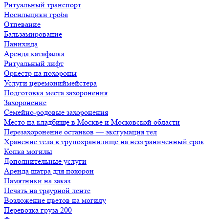
Ритуальный транспорт
Носильщики гроба
Отпевание
Бальзамирование
Панихида
Аренда катафалка
Ритуальный лифт
Оркестр на похороны
Услуги церемониймейстера
Подготовка места захоронения
Захоронение
Семейно-родовые захоронения
Место на кладбище в Москве и Московской области
Перезахоронение останков — эксгумация тел
Хранение тела в трупохранилище на неограниченный срок
Копка могилы
Дополнительные услуги
Аренда шатра для похорон
Памятники на заказ
Печать на траурной ленте
Возложение цветов на могилу
Перевозка груза 200