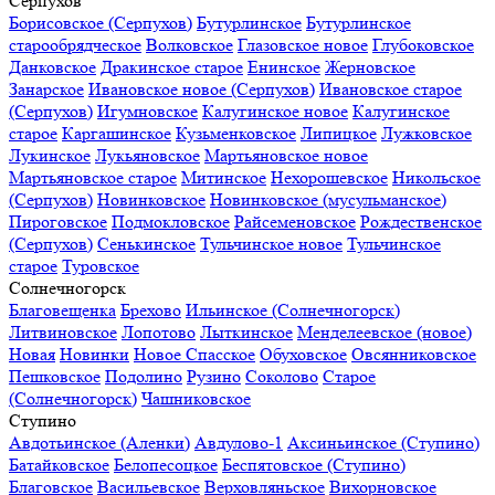
Серпухов
Борисовское (Серпухов)
Бутурлинское
Бутурлинское
старообрядческое
Волковское
Глазовское новое
Глубоковское
Данковское
Дракинское старое
Енинское
Жерновское
Занарское
Ивановское новое (Серпухов)
Ивановское старое
(Серпухов)
Игумновское
Калугинское новое
Калугинское
старое
Каргашинское
Кузьменковское
Липицкое
Лужковское
Лукинское
Лукьяновское
Мартьяновское новое
Мартьяновское старое
Митинское
Нехорошевское
Никольское
(Серпухов)
Новинковское
Новинковское (мусульманское)
Пироговское
Подмокловское
Райсеменовское
Рождественское
(Серпухов)
Сенькинское
Тульчинское новое
Тульчинское
старое
Туровское
Солнечногорск
Благовещенка
Брехово
Ильинское (Солнечногорск)
Литвиновское
Лопотово
Лыткинское
Менделеевское (новое)
Новая
Новинки
Новое Спасское
Обуховское
Овсянниковское
Пешковское
Подолино
Рузино
Соколово
Старое
(Солнечногорск)
Чашниковское
Ступино
Авдотьинское (Аленки)
Авдулово-1
Аксиньинское (Ступино)
Батайковское
Белопесоцкое
Беспятовское (Ступино)
Благовское
Васильевское
Верховляньское
Вихорновское