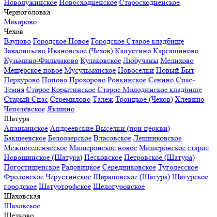
Новолужинское
Новосходненское
Старосходненское
Черноголовка
Макарово
Чехов
Ваулово
Городское Новое
Городское Старое кладбище
Завалипьево
Ивановское (Чехов)
Капустино
Каргашиново
Кузьмино-Фильчаково
Кулаковское
Любучаны
Мелихово
Мещерское новое
Мусульманское
Новоселки
Новый Быт
Перхурово
Попово
Прохорово
Ровкинское
Сенино
Спас-
Темня
Старое Корытинское
Старое Молодинское кладбище
Старый Спас
Стремилово
Талеж
Троицкое (Чехов)
Хлевино
Чепелёвское
Якшино
Шатура
Ананьинское
Андреевские Выселки (при церкви)
Бакшеевское
Белоозерское
Власовское
Лешниковское
Межпоселенческое
Мишеронское новое
Мишеронское старое
Новошинское (Шатура)
Песковское
Петровское (Шатура)
Погостищенское
Радовицкое
Середниковское
Туголесское
Фроловское
Черустинское
Шараповское (Шатура)
Шатурское
городское
Шатурторфское
Шелогуровское
Шаховская
Шаховское
Щелково