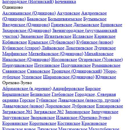
Богородское (Ногинский)
Бочевинка
Одинцово
Аксиньинское (Одинцово)
Акуловское
Андреевское
(Одинцово)
Баковское
Большевяземское
Бутыньское
Введенское (Одинцово)
Грязевское
Дютьковское
Ершовское
Захаровское (Одинцово)
Звенигородское (мусульманский
участок)
Знаменское
Игнатьевское
Иславское
Каринское
Кобяковское
Крымское (Дубковское)
Кубинское (новое)
Кубинское (старое)
Лайковское
Локотневское
Луцинское
Марфинское
Матвейковское (Одинцово)
Михайловское
Никольское (Одинцово)
Носоновское
Огаревское (Усовское)
Перхушковское
Петелинское
Полушкинское
Ромашковское
Саввинское
Сивковское
Троицкое (Одинцовский)
Уборо-
дубецкое
Успенское
Шараповское (Одинцово)
Юдинское
Орехово-Зуево
Абрамовское (в деревне)
Анциферовское
Барское
Барышовское
Беливское
Глебовское
Городское, Северная
окраина
Горское
Губинское
Давыдовское (невостр. трупов)
Давыдовское (новое)
Дороховское
Дубровское
Елизаровское
Загряжское №1
Загряжское №2
Запонорское
Запрудинское
Запутновское
Зворковское
Ильинское (Орехово-Зуево)
Коровинское
Коротковское
Костинское
Красновское
Куровское новое
Ляховское
Максимовское
Малодубенское