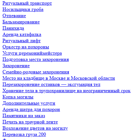
Ритуальный транспорт
Носильщики гроба
Отпевание
Бальзамирование
Панихида
Аренда катафалка
Ритуальный лифт
Оркестр на похороны
Услуги церемониймейстера
Подготовка места захоронения
Захоронение
Семейно-родовые захоронения
Место на кладбище в Москве и Московской области
Перезахоронение останков — эксгумация тел
Хранение тела в трупохранилище на неограниченный срок
Копка могилы
Дополнительные услуги
Аренда шатра для похорон
Памятники на заказ
Печать на траурной ленте
Возложение цветов на могилу
Перевозка груза 200