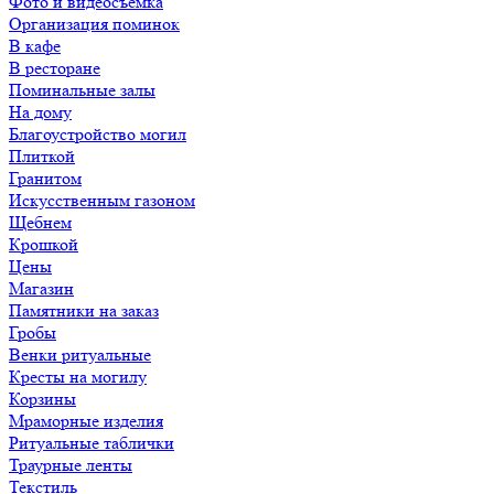
Фото и видеосъемка
Организация поминок
В кафе
В ресторане
Поминальные залы
На дому
Благоустройство могил
Плиткой
Гранитом
Искусственным газоном
Щебнем
Крошкой
Цены
Магазин
Памятники на заказ
Гробы
Венки ритуальные
Кресты на могилу
Корзины
Мраморные изделия
Ритуальные таблички
Траурные ленты
Текстиль