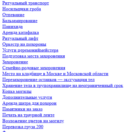
Ритуальный транспорт
Носильщики гроба
Отпевание
Бальзамирование
Панихида
Аренда катафалка
Ритуальный лифт
Оркестр на похороны
Услуги церемониймейстера
Подготовка места захоронения
Захоронение
Семейно-родовые захоронения
Место на кладбище в Москве и Московской области
Перезахоронение останков — эксгумация тел
Хранение тела в трупохранилище на неограниченный срок
Копка могилы
Дополнительные услуги
Аренда шатра для похорон
Памятники на заказ
Печать на траурной ленте
Возложение цветов на могилу
Перевозка груза 200