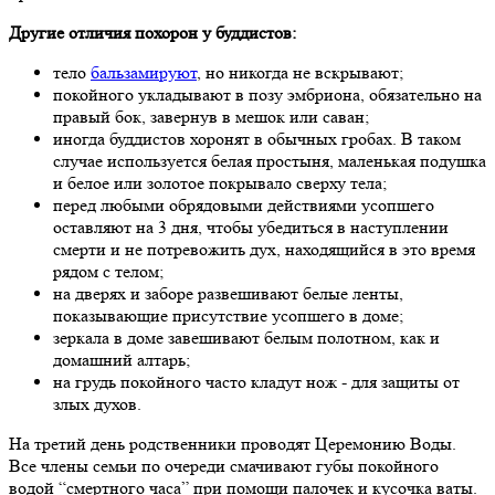
Другие отличия похорон у буддистов:
тело
бальзамируют
, но никогда не вскрывают;
покойного укладывают в позу эмбриона, обязательно на
правый бок, завернув в мешок или саван;
иногда буддистов хоронят в обычных гробах. В таком
случае используется белая простыня, маленькая подушка
и белое или золотое покрывало сверху тела;
перед любыми обрядовыми действиями усопшего
оставляют на 3 дня, чтобы убедиться в наступлении
смерти и не потревожить дух, находящийся в это время
рядом с телом;
на дверях и заборе развешивают белые ленты,
показывающие присутствие усопшего в доме;
зеркала в доме завешивают белым полотном, как и
домашний алтарь;
на грудь покойного часто кладут нож - для защиты от
злых духов.
На третий день родственники проводят Церемонию Воды.
Все члены семьи по очереди смачивают губы покойного
водой “смертного часа” при помощи палочек и кусочка ваты.