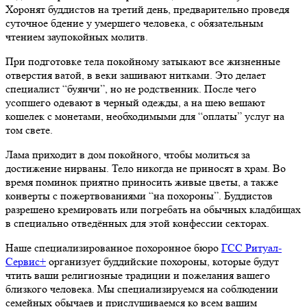
Хоронят буддистов на третий день, предварительно проведя
суточное бдение у умершего человека, с обязательным
чтением заупокойных молитв.
При подготовке тела покойному затыкают все жизненные
отверстия ватой, в веки зашивают нитками. Это делает
специалист “буянчи”, но не родственник. После чего
усопшего одевают в черный одежды, а на шею вешают
кошелек с монетами, необходимыми для “оплаты” услуг на
том свете.
Лама приходит в дом покойного, чтобы молиться за
достижение нирваны. Тело никогда не приносят в храм. Во
время поминок приятно приносить живые цветы, а также
конверты с пожертвованиями “на похороны”. Буддистов
разрешено кремировать или погребать на обычных кладбищах
в специально отведённых для этой конфессии секторах.
Наше специализированное похоронное бюро
ГСС Ритуал-
Сервис+
организует буддийские похороны, которые будут
чтить ваши религиозные традиции и пожелания вашего
близкого человека. Мы специализируемся на соблюдении
семейных обычаев и прислушиваемся ко всем вашим