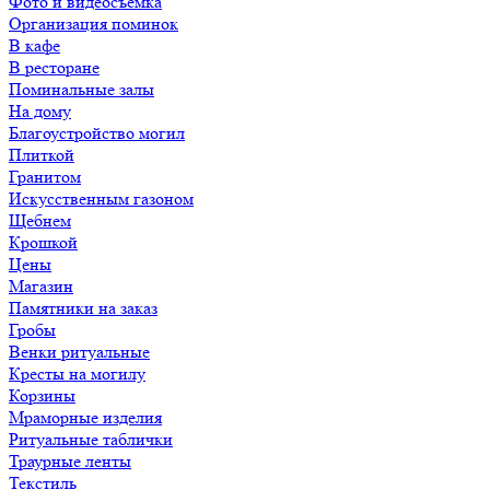
Фото и видеосъемка
Организация поминок
В кафе
В ресторане
Поминальные залы
На дому
Благоустройство могил
Плиткой
Гранитом
Искусственным газоном
Щебнем
Крошкой
Цены
Магазин
Памятники на заказ
Гробы
Венки ритуальные
Кресты на могилу
Корзины
Мраморные изделия
Ритуальные таблички
Траурные ленты
Текстиль