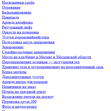
Носильщики гроба
Отпевание
Бальзамирование
Панихида
Аренда катафалка
Ритуальный лифт
Оркестр на похороны
Услуги церемониймейстера
Подготовка места захоронения
Захоронение
Семейно-родовые захоронения
Место на кладбище в Москве и Московской области
Перезахоронение останков — эксгумация тел
Хранение тела в трупохранилище на неограниченный срок
Копка могилы
Дополнительные услуги
Аренда шатра для похорон
Памятники на заказ
Печать на траурной ленте
Возложение цветов на могилу
Перевозка груза 200
Фото и видеосъемка