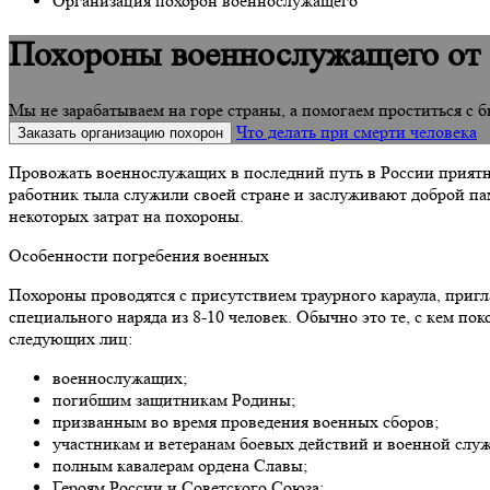
Организация похорон военнослужащего
Похороны военнослужащего от 
Мы не зарабатываем на горе страны, а помогаем проститься 
Что делать при смерти человека
Заказать организацию похорон
Провожать военнослужащих в последний путь в России приятно
работник тыла служили своей стране и заслуживают доброй па
некоторых затрат на похороны.
Особенности погребения военных
Похороны проводятся с присутствием траурного караула, приг
специального наряда из 8-10 человек. Обычно это те, с кем п
следующих лиц:
военнослужащих;
погибшим защитникам Родины;
призванным во время проведения военных сборов;
участникам и ветеранам боевых действий и военной слу
полным кавалерам ордена Славы;
Героям России и Советского Союза;