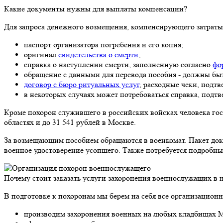
Какие документы нужны для выплаты компенсации?
Для запроса денежного возмещения, компенсирующего затраты 
паспорт организатора погребения и его копия;
оригинал
свидетельства о смерти
;
справка о наступлении смерти, заполненную согласно
фо
обращение с данными для перевода пособия - должны быт
договор с бюро ритуальных услуг
, расходные чеки, подт
в некоторых случаях может потребоваться справка, под
Кроме похорон служившего в российских войсках человека го
областях и до 31 541 рублей в Москве.
За возмещающим пособием обращаются в военкомат. Пакет доку
военное удостоверение усопшего. Также потребуется подробн
Почему стоит заказать услуги захоронения военнослужащих в
В подготовке к похоронам мы берем на себя все организационн
производим захоронения военных на любых кладбищах 