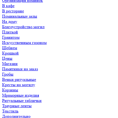
Организация поминок
В кафе
В ресторане
Поминальные залы
На дому
Благоустройство могил
Плиткой
Гранитом
Искусственным газоном
Щебнем
Крошкой
Цены
Магазин
Памятники на заказ
Гробы
Венки ритуальные
Кресты на могилу
Корзины
Мраморные изделия
Ритуальные таблички
Траурные ленты
Текстиль
Дополнительно