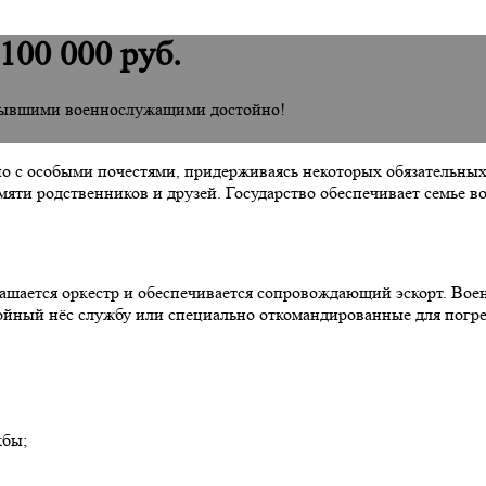
100 000 руб.
с бывшими военнослужащими достойно!
 с особыми почестями, придерживаясь некоторых обязательных 
мяти родственников и друзей. Государство обеспечивает семье
лашается оркестр и обеспечивается сопровождающий эскорт. Во
окойный нёс службу или специально откомандированные для погр
жбы;