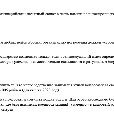
ртиллерийский памятный салют в честь памяти военнослужащег
 любых войск России, организацию погребения должен устроит
осударство возмещает только, если военнослужащий имел опреде
которые расходы и самостоятельно связываться с ритуальным бю
ть те, кто непосредственно занимался этими вопросами за свой 
3 005 рублей (данные на 2023 год).
на похороны и сопутствующие услуги. Для этого необходимо бу
ат, где был приписан военнослужащий, а именно - в кадровый о
 смерти.