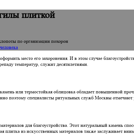
огилы плиткой
 хлопоты по организации похорон
 человека
оформить место его захоронения. И в этом случае благоустройс
репаду температур, служит десятилетиями.
камень или термостойкая облицовка обладает повышенной прочн
менно поэтому специалисты ритуальных служб Москвы отмечают 
 материалов для благоустройства. Этот натуральный камень сп
арная плитка из искусственных материалов также заслуживает в