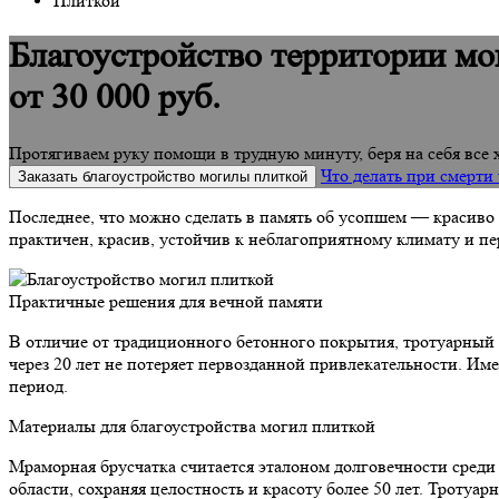
Плиткой
Благоустройство территории м
от 30 000 руб.
Протягиваем руку помощи в трудную минуту, беря на себя все
Что делать при смерти
Заказать благоустройство могилы плиткой
Последнее, что можно сделать в память об усопшем — красиво 
практичен, красив, устойчив к неблагоприятному климату и пе
Практичные решения для вечной памяти
В отличие от традиционного бетонного покрытия, тротуарный 
через 20 лет не потеряет первозданной привлекательности. И
период.
Материалы для благоустройства могил плиткой
Мраморная брусчатка считается эталоном долговечности среди
области, сохраняя целостность и красоту более 50 лет. Троту