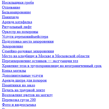
Носильщики гроба
Отпевание
Бальзамирование
Панихида
Аренда катафалка
Ритуальный лифт
Оркестр на похороны
Услуги церемониймейстера
Подготовка места захоронения
Захоронение
Семейно-родовые захоронения
Место на кладбище в Москве и Московской области
Перезахоронение останков — эксгумация тел
Хранение тела в трупохранилище на неограниченный срок
Копка могилы
Дополнительные услуги
Аренда шатра для похорон
Памятники на заказ
Печать на траурной ленте
Возложение цветов на могилу
Перевозка груза 200
Фото и видеосъемка