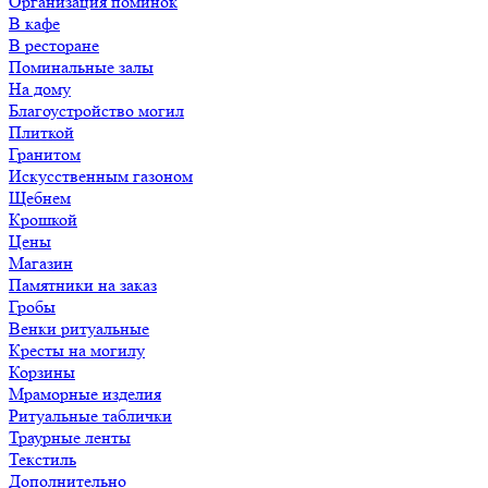
Организация поминок
В кафе
В ресторане
Поминальные залы
На дому
Благоустройство могил
Плиткой
Гранитом
Искусственным газоном
Щебнем
Крошкой
Цены
Магазин
Памятники на заказ
Гробы
Венки ритуальные
Кресты на могилу
Корзины
Мраморные изделия
Ритуальные таблички
Траурные ленты
Текстиль
Дополнительно