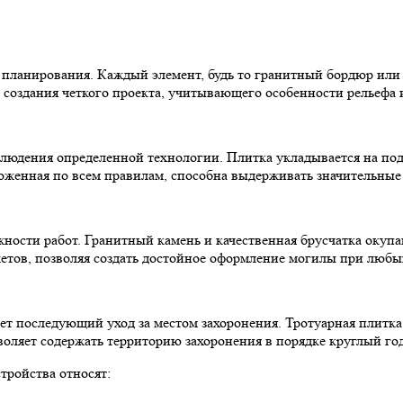
о планирования. Каждый элемент, будь то гранитный бордюр ил
 создания четкого проекта, учитывающего особенности рельефа
блюдения определенной технологии. Плитка укладывается на по
женная по всем правилам, способна выдерживать значительные 
ности работ. Гранитный камень и качественная брусчатка окупа
етов, позволяя создать достойное оформление могилы при люб
т последующий уход за местом захоронения. Тротуарная плитка
воляет содержать территорию захоронения в порядке круглый го
тройства относят: