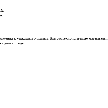
й.
и.
важения к ушедшим близким. Высокотехнологичные материалы и
на долгие годы.