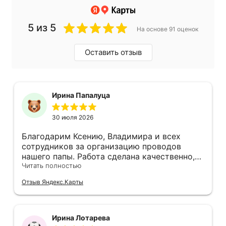
5 из 5
На основе 91 оценок
Оставить отзыв
Ирина Папалуца
30 июля 2026
Благодарим Ксению, Владимира и всех
сотрудников за организацию проводов
нашего папы. Работа сделана качественно,
очень корректно и уважительно. Большое
Читать полностью
спасибо.
Отзыв Яндекс.Карты
Ирина Лотарева