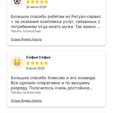
20 июля 2026
Большое спасибо ребятам из Ритуал-сервис
+ за оказание комплекса услуг, связанных с
погребением отца моего мужа. Так важно в
тяжёлой ситуации встретить таких
Читать полностью
вежливых, надежных, компетентных,
Отзыв Яндекс.Карты
добросовестных людей. После общения с
ними мы почувствовала, что волноваться не
стоит, появилась уверенность, что все будет
сделано в лучшем виде и за приемлемые
Софья Софья
деньги. Все работы выполнили как обещали
и за изначально озвученную сумму.
9 июля 2026
Удорожания услуг не было. Качество на
высоте. Все прозрачно договор, акт
Большое спасибо Алексею и его команде.
выполненных работ, безналичная оплата,
Все сделали оперативно и по высшему
чек. Непосредственно с нами работал
разряду. Получилось очень достойное
Дмитрий. Был всегда на связи, оперативно
прощание с родным человеком.
Читать полностью
отвечал на все вопросы. Искренне
Отзыв Яндекс.Карты
рекомендую Ритуал-сервис+.