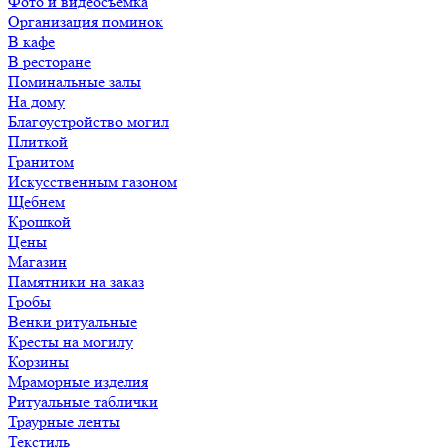
Фото и видеосъемка
Организация поминок
В кафе
В ресторане
Поминальные залы
На дому
Благоустройство могил
Плиткой
Гранитом
Искусственным газоном
Щебнем
Крошкой
Цены
Магазин
Памятники на заказ
Гробы
Венки ритуальные
Кресты на могилу
Корзины
Мраморные изделия
Ритуальные таблички
Траурные ленты
Текстиль