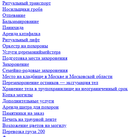
Ритуальный транспорт
Носильщики гроба
Отпевание
Бальзамирование
Панихида
Аренда катафалка
Ритуальный лифт
Оркестр на похороны
Услуги церемониймейстера
Подготовка места захоронения
Захоронение
Семейно-родовые захоронения
Место на кладбище в Москве и Московской области
Перезахоронение останков — эксгумация тел
Хранение тела в трупохранилище на неограниченный срок
Копка могилы
Дополнительные услуги
Аренда шатра для похорон
Памятники на заказ
Печать на траурной ленте
Возложение цветов на могилу
Перевозка груза 200