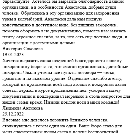
Здравствуйте. Хотелось бы выразить благодарность данной
организации, а в особенности Анастасия, добрый души
человек. Обратились в эту организацию для захоронения
урны в колумбарий. Анастасия дала нам полную
консультацию в доступном виде, без лишних заморочек,
помогла оформить всю документацию, помогла нам заказать
плиту. огромное спасибо, за то, что есть еще честные люди, и
организации с доступными ценами.
Виктория Соколова
19.01.2023
Хочется выразить слова искренней благодарности вашему
похоронному бюро за то, что смогли организовать достойные
похороны! Были учтены все пункты договора — четко,
грамотно и на высоком уровне. Отдельное спасибо агенту,
который на протяжении всей подготовки к похоронам давал
советы, держал в курсе продвижения дел, ускорил выдачу
документации и поддерживал морально в столь непростое для
нашей семьи время. Низкий поклон всей вашей команде!
Людмила Антонова
25.12.2022
Впервые мне довелось хоронить близкого человека,
столкнувшись с горем один на один. Ваше бюро стало для
меня спасительным лучом света в пелене беспросветной