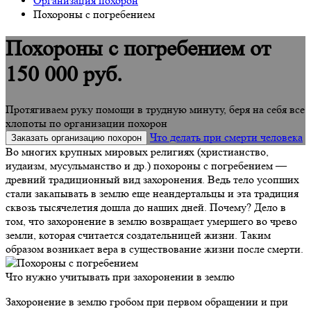
Организация похорон
Похороны с погребением
Похороны с погребением от
150 000 руб.
Протягиваем руку помощи в трудную минуту, беря на себя все
хлопоты по организации похорон
Что делать при смерти человека
Заказать организацию похорон
Во многих крупных мировых религиях (христианство,
иудаизм, мусульманство и др.) похороны с погребением —
древний традиционный вид захоронения. Ведь тело усопших
стали закапывать в землю еще неандертальцы и эта традиция
сквозь тысячелетия дошла до наших дней. Почему? Дело в
том, что захоронение в землю возвращает умершего во чрево
земли, которая считается создательницей жизни. Таким
образом возникает вера в существование жизни после смерти.
Что нужно учитывать при захоронении в землю
Захоронение в землю гробом при первом обращении и при