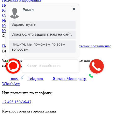
Полезная информация
Необходимые документы
Роман
Ритуальная инфраструктура
Статьи
Новости
Здравствуйте!
Карта сайта
Контакты
Спасибо, что зашли к нам на сайт.
© 2026 РИТУАЛ СЕРВИС+
Ритуальные услуги в Москве и
Московской области
Пишите, мы поможем по всем
Политика конфиденциальности
Пользовательское соглашение
вопросам!
ВЫЗВАТЬ СПЕЦИАЛИСТА
Чтобы вызвать ритуального агента, напишите нам в
мессенджер:
Введите сообщение
max
Telegram
Яндекс.Месенджер
What’sApp
Или позвоните по телефону:
+7 495 150-36-47
Круглосуточная горячая линия