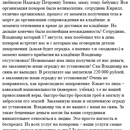
любимую Надежду Петровну Зленко, маму, тещу, бабушку. Вся
организация похорон была великолепна, сотрудник Кирилл,
отлично организовал, процесс от момента получения тела в
морге до организации сопровождения на кладбище, и
момента отпевания в храме до доставки на кладбище. Но
дальше конечно была полнейшая неожиданность! Сотрудник,
Владимир который 17 августа, нам пообещал что в день
похорон встретит нас и с которым мы оговорили детали
захоронения: (какая будет оградка, а именно т.н «подкова») в
момент нашего прибытия на кладбище Владимир
отсутствовал! Незнакомые нам лица получили от нас деньги,
но заказанную нами оградку не установили! Сам Владимир на
связь не выходил. В результате мы заплатили 220 000 рублей,
а заказанную нами оградку не установили! Очень не
понравилось, как происходило захоронение. Какие-то лица –
кавказкой национальности (наверное, узбеки), т.е не нашей
православной веры, быстро-быстро бросили гроб в могилу и
забросали его землей. Заказанную нами и оплаченную ограду
не установили. Владимир так и не вышел с нами на связь. За
такие бешенные деньги могли бы ваши сотрудники
внимательнее относиться к людям. Это просто наглость и
беспредел. Из всех услуг на похороны – ваши услуги самые
дорогие, только непонятно за что? За такое наплевательское