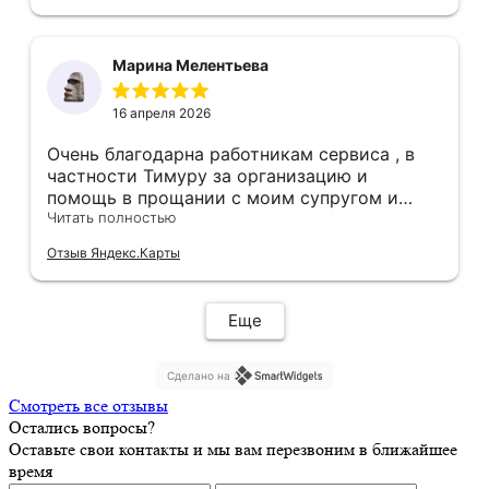
попали в надежные руки. Спасибо большое
всей команде, каждый на своем месте
отработал максимально четко, вовремя!
Марина Мелентьева
Спасибо Гузяль за ее советы, все было по
делу.
16 апреля 2026
Очень благодарна работникам сервиса , в
частности Тимуру за организацию и
помощь в прощании с моим супругом и
впоследствии с моим отцом! Все пожелания
Читать полностью
учтены , все сделано своевременно,
Отзыв Яндекс.Карты
качественно и красиво! Прощание
организовано достойно, с большим
уважением к усопшим и семье! Рекомендую!
Еще
Сделано на
Смотреть все отзывы
Остались вопросы?
Оставьте свои контакты и мы вам перезвоним в ближайшее
время