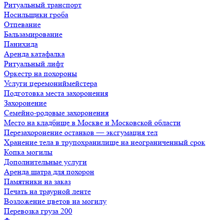
Ритуальный транспорт
Носильщики гроба
Отпевание
Бальзамирование
Панихида
Аренда катафалка
Ритуальный лифт
Оркестр на похороны
Услуги церемониймейстера
Подготовка места захоронения
Захоронение
Семейно-родовые захоронения
Место на кладбище в Москве и Московской области
Перезахоронение останков — эксгумация тел
Хранение тела в трупохранилище на неограниченный срок
Копка могилы
Дополнительные услуги
Аренда шатра для похорон
Памятники на заказ
Печать на траурной ленте
Возложение цветов на могилу
Перевозка груза 200