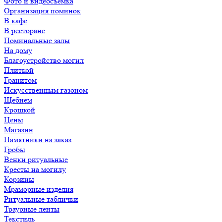
Фото и видеосъемка
Организация поминок
В кафе
В ресторане
Поминальные залы
На дому
Благоустройство могил
Плиткой
Гранитом
Искусственным газоном
Щебнем
Крошкой
Цены
Магазин
Памятники на заказ
Гробы
Венки ритуальные
Кресты на могилу
Корзины
Мраморные изделия
Ритуальные таблички
Траурные ленты
Текстиль