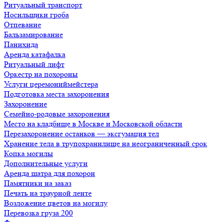
Ритуальный транспорт
Носильщики гроба
Отпевание
Бальзамирование
Панихида
Аренда катафалка
Ритуальный лифт
Оркестр на похороны
Услуги церемониймейстера
Подготовка места захоронения
Захоронение
Семейно-родовые захоронения
Место на кладбище в Москве и Московской области
Перезахоронение останков — эксгумация тел
Хранение тела в трупохранилище на неограниченный срок
Копка могилы
Дополнительные услуги
Аренда шатра для похорон
Памятники на заказ
Печать на траурной ленте
Возложение цветов на могилу
Перевозка груза 200