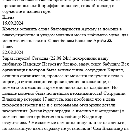
проявили высокий проффисионализм, гибкий подход и
соучастие в нашем горе.
Елена
16.09.2024
Хочется оставить слова благодарности Артёму за помощь в
благоустройстве и уходом могилки моего любимого мужа, для
меня это очень важно. Спасибо вам большое Артём 🙏
Павел
22.08.2024
Здравствуйте! Сегодня (22.08.24г.) похоронили нашу
любимую Надежду Петровну Зленко, маму, тещу, бабушку. Вся
организация похорон была великолепна, сотрудник Кирилл,
отлично организовал, процесс от момента получения тела в
морге до организации сопровождения на кладбище, и
момента отпевания в храме до доставки на кладбище. Но
дальше конечно была полнейшая неожиданность! Сотрудник,
Владимир который 17 августа, нам пообещал что в день
похорон встретит нас и с которым мы оговорили детали
захоронения: (какая будет оградка, а именно т.н «подкова») в
момент нашего прибытия на кладбище Владимир
отсутствовал! Незнакомые нам лица получили от нас деньги,
но заказанную нами оградку не установили! Сам Владимир на