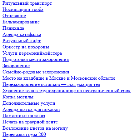
Ритуальный транспорт
Носильщики гроба
Отпевание
Бальзамирование
Панихида
Аренда катафалка
Ритуальный лифт
Оркестр на похороны
Услуги церемониймейстера
Подготовка места захоронения
Захоронение
Семейно-родовые захоронения
Место на кладбище в Москве и Московской области
Перезахоронение останков — эксгумация тел
Хранение тела в трупохранилище на неограниченный срок
Копка могилы
Дополнительные услуги
Аренда шатра для похорон
Памятники на заказ
Печать на траурной ленте
Возложение цветов на могилу
Перевозка груза 200