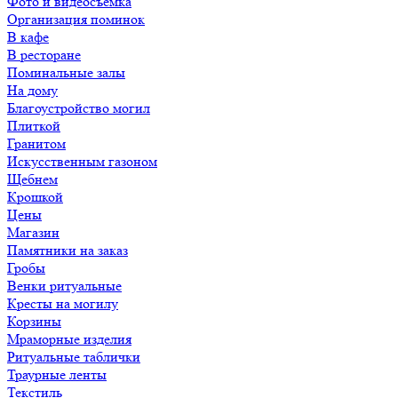
Фото и видеосъемка
Организация поминок
В кафе
В ресторане
Поминальные залы
На дому
Благоустройство могил
Плиткой
Гранитом
Искусственным газоном
Щебнем
Крошкой
Цены
Магазин
Памятники на заказ
Гробы
Венки ритуальные
Кресты на могилу
Корзины
Мраморные изделия
Ритуальные таблички
Траурные ленты
Текстиль