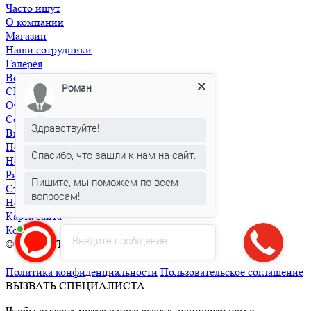
Часто ищут
О компании
Магазин
Наши сотрудники
Галерея
Вопрос-ответ
Роман
СМИ о нас
Отзывы
Сертификаты и благодарности
Здравствуйте!
Видеоблагодарности
Полезная информация
Спасибо, что зашли к нам на сайт.
Необходимые документы
Ритуальная инфраструктура
Пишите, мы поможем по всем
Статьи
вопросам!
Новости
Карта сайта
Контакты
Введите сообщение
© 2026 РИТУАЛ СЕРВИС+
Ритуальные услуги в Москве и
Московской области
Политика конфиденциальности
Пользовательское соглашение
ВЫЗВАТЬ СПЕЦИАЛИСТА
Чтобы вызвать ритуального агента, напишите нам в