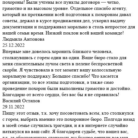
похороны! Были учтены все пункты договора — четко,
грамотно и на высоком уровне. Отдельное спасибо агенту,
который на протяжении всей подготовки к похоронам давал
советы, держал в курсе продвижения дел, ускорил выдачу
документации и поддерживал морально в столь непростое для
нашей семьи время. Низкий поклон всей вашей команде!
Людмила Антонова
25.12.2022
Впервые мне довелось хоронить близкого человека,
столкнувшись с горем один на один. Ваше бюро стало для
меня спасительным лучом света в пелене беспросветной
скорби. Я чувствовала в тот момент вашу колоссальную
моральную поддержку. Большое спасибо! Что касается
организации, то все этапы подготовки, а также само
проведение похорон были выполнены грамотно и достойно.
Благодарю от всего сердца, без вас бы я не справилась!
Василий Остапов
29.11.2022
Пишу этот отзыв, т.к. хочу посоветовать всем, кто столкнулся
с горем, выбрать именно это похоронное бюро. Полгода назад
в моей семье случилась трагедия, и я в интернете случайно
наткнулся на ваш сайт. Я благодарен судьбе, что нашел вас,
т.к. за обоснованную стоимость вы быстро решили все мои