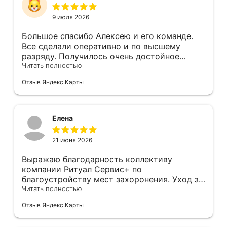
деньги. Все работы выполнили как обещали
и за изначально озвученную сумму.
9 июля 2026
Удорожания услуг не было. Качество на
высоте. Все прозрачно договор, акт
Большое спасибо Алексею и его команде.
выполненных работ, безналичная оплата,
Все сделали оперативно и по высшему
чек. Непосредственно с нами работал
разряду. Получилось очень достойное
Дмитрий. Был всегда на связи, оперативно
прощание с родным человеком.
Читать полностью
отвечал на все вопросы. Искренне
Отзыв Яндекс.Карты
рекомендую Ритуал-сервис+.
Елена
21 июня 2026
Выражаю благодарность коллективу
компании Ритуал Сервис+ по
благоустройству мест захоронения. Уход за
могилкой моей мамы ,чистота на
Читать полностью
могилке,памятник был поставлен вовремя
Отзыв Яндекс.Карты
на годовщину смерти в июне 13 2026 года
поставлен .Выражаю особую