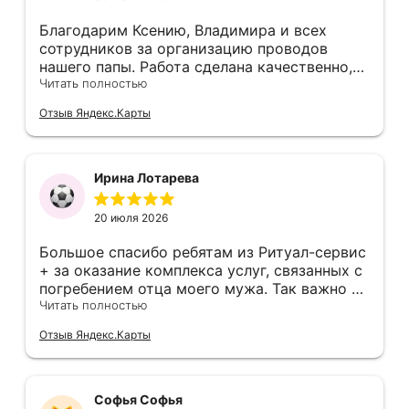
Благодарим Ксению, Владимира и всех
сотрудников за организацию проводов
нашего папы. Работа сделана качественно,
очень корректно и уважительно. Большое
Читать полностью
спасибо.
Отзыв Яндекс.Карты
Ирина Лотарева
20 июля 2026
Большое спасибо ребятам из Ритуал-сервис
+ за оказание комплекса услуг, связанных с
погребением отца моего мужа. Так важно в
тяжёлой ситуации встретить таких
Читать полностью
вежливых, надежных, компетентных,
Отзыв Яндекс.Карты
добросовестных людей. После общения с
ними мы почувствовала, что волноваться не
стоит, появилась уверенность, что все будет
сделано в лучшем виде и за приемлемые
Софья Софья