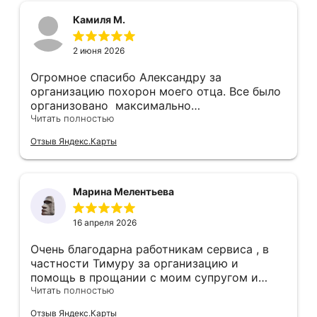
благодарность,за уходом,поддержанием
порядка,качественной работой установки
Камиля М.
памятника в общем все под ключ и
продолжение ухода за могилкой моей мамы
2 июня 2026
Айвазу,он всегда откликается и помогает
следить за частотой могилки. Так как мы
Огромное спасибо Александру за
живем не так рядом и не можем. Спасибо
организацию похорон моего отца. Все было
большое вам за все. Я доверяю только вам.
организовано максимально
Поэтому ставлю оценку 5+
профессионально! Отношение было не
Читать полностью
формальное, а действительно с участием,
Отзыв Яндекс.Карты
максимально корректное. Было понятно, что
попали в надежные руки. Спасибо большое
всей команде, каждый на своем месте
отработал максимально четко, вовремя!
Марина Мелентьева
Спасибо Гузяль за ее советы, все было по
делу.
16 апреля 2026
Очень благодарна работникам сервиса , в
частности Тимуру за организацию и
помощь в прощании с моим супругом и
впоследствии с моим отцом! Все пожелания
Читать полностью
учтены , все сделано своевременно,
Отзыв Яндекс.Карты