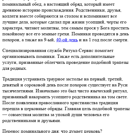
поминальный обед, а настоящий обряд, который имеет
древнюю историю происхождения. Родственники, друзья,
коллеги вместе собираются за столом и вспоминают все
лучшие дела, которые сделал при жизни усопший, черты его
характера, читают молитвы, тем самым прося у Бога простить
покойному все его земные грехи. Поминки проводятся в день
похорон, а также на 9-ый,
40-ой день
и на 1 год после смерти.
Специализированная служба Ритуал-Сервис помогает
организовывать поминки. Также есть дополнительные
услуги, призванные облегчить проведение подобной трапезы
для родных.
Традиция устраивать траурное застолье на первый, третий,
девятый и сороковой день после похорон существует на Руси
тысячелетиями. Изначально это был чисто языческий ритуал,
призванный накормить усопшего родственника на том свете.
После появления православного христианства традиция
перешла в церковные обряды. Главная цель подобной трапезы
— совместная молитва за упокой души человека его
родственниками и друзьями.
Перенос поминального дня: что думает церковь?