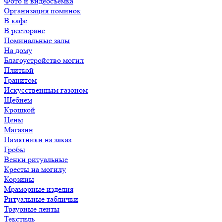
Фото и видеосъемка
Организация поминок
В кафе
В ресторане
Поминальные залы
На дому
Благоустройство могил
Плиткой
Гранитом
Искусственным газоном
Щебнем
Крошкой
Цены
Магазин
Памятники на заказ
Гробы
Венки ритуальные
Кресты на могилу
Корзины
Мраморные изделия
Ритуальные таблички
Траурные ленты
Текстиль