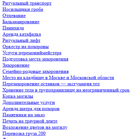
Ритуальный транспорт
Носильщики гроба
Отпевание
Бальзамирование
Панихида
Аренда катафалка
Ритуальный лифт
Оркестр на похороны
Услуги церемониймейстера
Подготовка места захоронения
Захоронение
Семейно-родовые захоронения
Место на кладбище в Москве и Московской области
Перезахоронение останков — эксгумация тел
Хранение тела в трупохранилище на неограниченный срок
Копка могилы
Дополнительные услуги
Аренда шатра для похорон
Памятники на заказ
Печать на траурной ленте
Возложение цветов на могилу
Перевозка груза 200