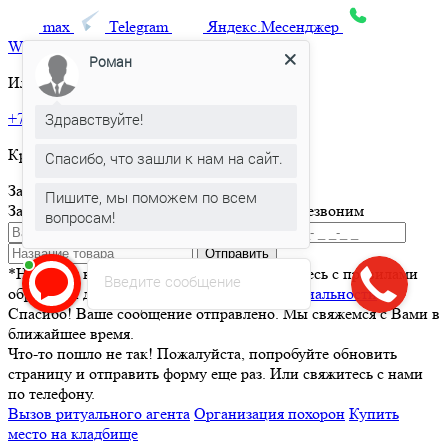
max
Telegram
Яндекс.Месенджер
What’sApp
Роман
Или позвоните по телефону:
Здравствуйте!
+7 495 150-36-47
Круглосуточная горячая линия
Спасибо, что зашли к нам на сайт.
Заказать товар
Пишите, мы поможем по всем
Заполните и отправьте форму и мы вам перезвоним
вопросам!
Отправить
*Нажимая кнопку Отправить вы соглашаетесь с правилами
Введите сообщение
обработки данных и
политикой конфиденциальности
Спасибо! Ваше сообщение отправлено. Мы свяжемся с Вами в
ближайшее время.
Что-то пошло не так! Пожалуйста, попробуйте обновить
страницу и отправить форму еще раз. Или свяжитесь с нами
по телефону.
Вызов ритуального агента
Организация похорон
Купить
место на кладбище