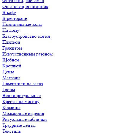
Фото и видеосъемка
Организация поминок
В кафе
В ресторане
Поминальные залы
На дому
Благоустройство могил
Плиткой
Гранитом
Искусственным газоном
Щебнем
Крошкой
Цены
Магазин
Памятники на заказ
Гробы
Венки ритуальные
Кресты на могилу
Корзины
Мраморные изделия
Ритуальные таблички
Траурные ленты
Текстиль