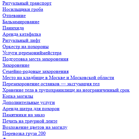
Ритуальный транспорт
Носильщики гроба
Отпевание
Бальзамирование
Панихида
Аренда катафалка
Ритуальный лифт
Оркестр на похороны
Услуги церемониймейстера
Подготовка места захоронения
Захоронение
Семейно-родовые захоронения
Место на кладбище в Москве и Московской области
Перезахоронение останков — эксгумация тел
Хранение тела в трупохранилище на неограниченный срок
Копка могилы
Дополнительные услуги
Аренда шатра для похорон
Памятники на заказ
Печать на траурной ленте
Возложение цветов на могилу
Перевозка груза 200