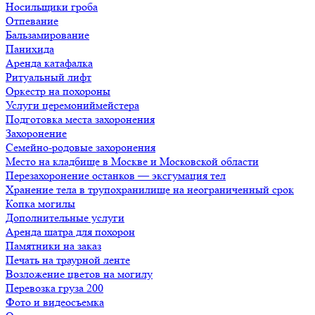
Носильщики гроба
Отпевание
Бальзамирование
Панихида
Аренда катафалка
Ритуальный лифт
Оркестр на похороны
Услуги церемониймейстера
Подготовка места захоронения
Захоронение
Семейно-родовые захоронения
Место на кладбище в Москве и Московской области
Перезахоронение останков — эксгумация тел
Хранение тела в трупохранилище на неограниченный срок
Копка могилы
Дополнительные услуги
Аренда шатра для похорон
Памятники на заказ
Печать на траурной ленте
Возложение цветов на могилу
Перевозка груза 200
Фото и видеосъемка