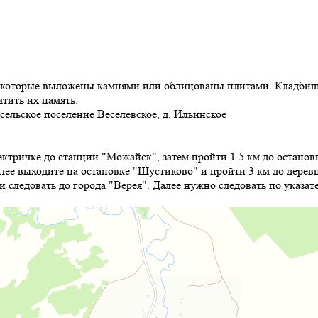
 которые выложены камнями или облицованы плитами. Кладбище
тить их память.
ельское поселение Веселевское, д. Ильинское
ктричке до станции "Можайск", затем пройти 1.5 км до останов
алее выходите на остановке "Шустиково" и пройти 3 км до дерев
 следовать до города "Верея". Далее нужно следовать по указате