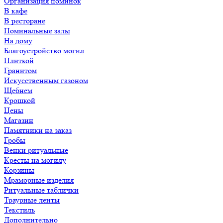
Организация поминок
В кафе
В ресторане
Поминальные залы
На дому
Благоустройство могил
Плиткой
Гранитом
Искусственным газоном
Щебнем
Крошкой
Цены
Магазин
Памятники на заказ
Гробы
Венки ритуальные
Кресты на могилу
Корзины
Мраморные изделия
Ритуальные таблички
Траурные ленты
Текстиль
Дополнительно