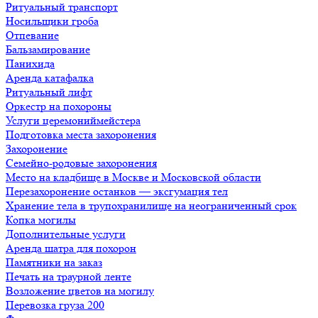
Ритуальный транспорт
Носильщики гроба
Отпевание
Бальзамирование
Панихида
Аренда катафалка
Ритуальный лифт
Оркестр на похороны
Услуги церемониймейстера
Подготовка места захоронения
Захоронение
Семейно-родовые захоронения
Место на кладбище в Москве и Московской области
Перезахоронение останков — эксгумация тел
Хранение тела в трупохранилище на неограниченный срок
Копка могилы
Дополнительные услуги
Аренда шатра для похорон
Памятники на заказ
Печать на траурной ленте
Возложение цветов на могилу
Перевозка груза 200