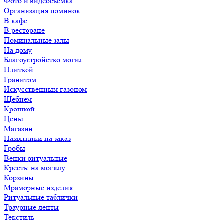
Фото и видеосъемка
Организация поминок
В кафе
В ресторане
Поминальные залы
На дому
Благоустройство могил
Плиткой
Гранитом
Искусственным газоном
Щебнем
Крошкой
Цены
Магазин
Памятники на заказ
Гробы
Венки ритуальные
Кресты на могилу
Корзины
Мраморные изделия
Ритуальные таблички
Траурные ленты
Текстиль