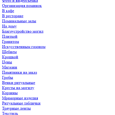
Фото и видеосъемка
Организация поминок
В кафе
В ресторане
Поминальные залы
На дому
Благоустройство могил
Плиткой
Гранитом
Искусственным газоном
Щебнем
Крошкой
Цены
Магазин
Памятники на заказ
Гробы
Венки ритуальные
Кресты на могилу
Корзины
Мраморные изделия
Ритуальные таблички
Траурные ленты
Текстиль