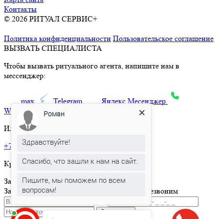
Контакты
© 2026 РИТУАЛ СЕРВИС+
Ритуальные услуги в Москве и
Московской области
Политика конфиденциальности
Пользовательское соглашение
ВЫЗВАТЬ СПЕЦИАЛИСТА
Чтобы вызвать ритуального агента, напишите нам в
мессенджер:
max
Telegram
Яндекс.Месенджер
What’sApp
Роман
Или позвоните по телефону:
Здравствуйте!
+7 495 150-36-47
Спасибо, что зашли к нам на сайт.
Круглосуточная горячая линия
Пишите, мы поможем по всем
Заказать товар
вопросам!
Заполните и отправьте форму и мы вам перезвоним
Отправить