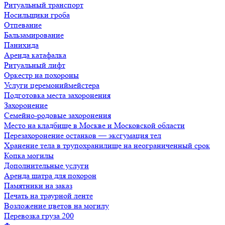
Ритуальный транспорт
Носильщики гроба
Отпевание
Бальзамирование
Панихида
Аренда катафалка
Ритуальный лифт
Оркестр на похороны
Услуги церемониймейстера
Подготовка места захоронения
Захоронение
Семейно-родовые захоронения
Место на кладбище в Москве и Московской области
Перезахоронение останков — эксгумация тел
Хранение тела в трупохранилище на неограниченный срок
Копка могилы
Дополнительные услуги
Аренда шатра для похорон
Памятники на заказ
Печать на траурной ленте
Возложение цветов на могилу
Перевозка груза 200