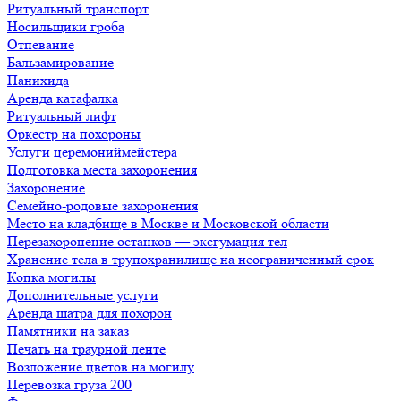
Ритуальный транспорт
Носильщики гроба
Отпевание
Бальзамирование
Панихида
Аренда катафалка
Ритуальный лифт
Оркестр на похороны
Услуги церемониймейстера
Подготовка места захоронения
Захоронение
Семейно-родовые захоронения
Место на кладбище в Москве и Московской области
Перезахоронение останков — эксгумация тел
Хранение тела в трупохранилище на неограниченный срок
Копка могилы
Дополнительные услуги
Аренда шатра для похорон
Памятники на заказ
Печать на траурной ленте
Возложение цветов на могилу
Перевозка груза 200