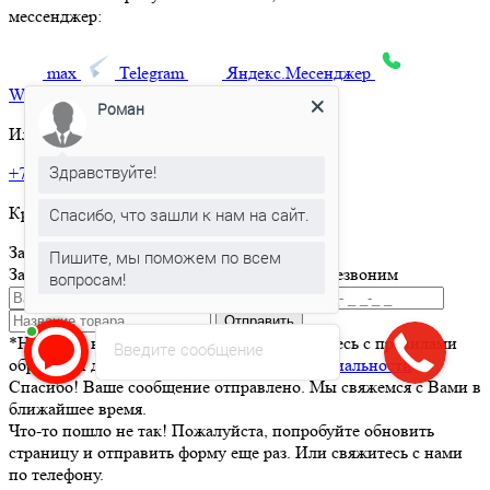
мессенджер:
max
Telegram
Яндекс.Месенджер
What’sApp
Роман
Или позвоните по телефону:
Здравствуйте!
+7 495 150-36-47
Круглосуточная горячая линия
Спасибо, что зашли к нам на сайт.
Заказать товар
Пишите, мы поможем по всем
Заполните и отправьте форму и мы вам перезвоним
вопросам!
Отправить
*Нажимая кнопку Отправить вы соглашаетесь с правилами
Введите сообщение
обработки данных и
политикой конфиденциальности
Спасибо! Ваше сообщение отправлено. Мы свяжемся с Вами в
ближайшее время.
Что-то пошло не так! Пожалуйста, попробуйте обновить
страницу и отправить форму еще раз. Или свяжитесь с нами
по телефону.