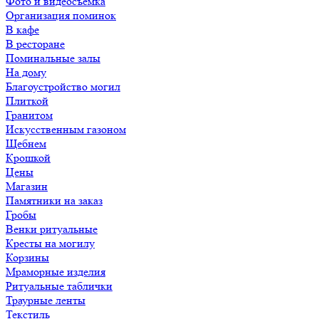
Фото и видеосъемка
Организация поминок
В кафе
В ресторане
Поминальные залы
На дому
Благоустройство могил
Плиткой
Гранитом
Искусственным газоном
Щебнем
Крошкой
Цены
Магазин
Памятники на заказ
Гробы
Венки ритуальные
Кресты на могилу
Корзины
Мраморные изделия
Ритуальные таблички
Траурные ленты
Текстиль