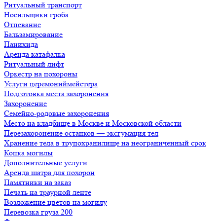
Ритуальный транспорт
Носильщики гроба
Отпевание
Бальзамирование
Панихида
Аренда катафалка
Ритуальный лифт
Оркестр на похороны
Услуги церемониймейстера
Подготовка места захоронения
Захоронение
Семейно-родовые захоронения
Место на кладбище в Москве и Московской области
Перезахоронение останков — эксгумация тел
Хранение тела в трупохранилище на неограниченный срок
Копка могилы
Дополнительные услуги
Аренда шатра для похорон
Памятники на заказ
Печать на траурной ленте
Возложение цветов на могилу
Перевозка груза 200