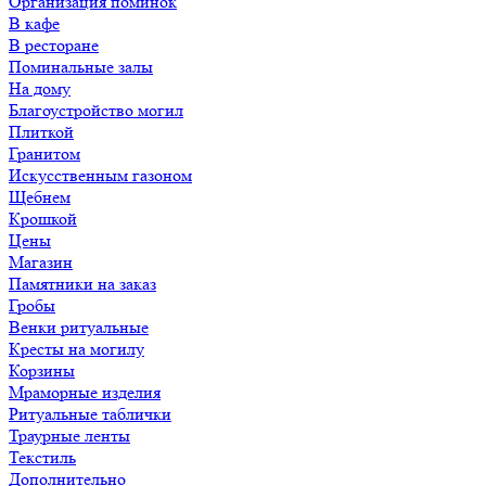
Организация поминок
В кафе
В ресторане
Поминальные залы
На дому
Благоустройство могил
Плиткой
Гранитом
Искусственным газоном
Щебнем
Крошкой
Цены
Магазин
Памятники на заказ
Гробы
Венки ритуальные
Кресты на могилу
Корзины
Мраморные изделия
Ритуальные таблички
Траурные ленты
Текстиль
Дополнительно