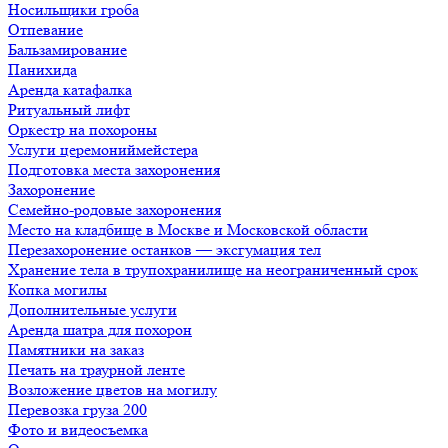
Носильщики гроба
Отпевание
Бальзамирование
Панихида
Аренда катафалка
Ритуальный лифт
Оркестр на похороны
Услуги церемониймейстера
Подготовка места захоронения
Захоронение
Семейно-родовые захоронения
Место на кладбище в Москве и Московской области
Перезахоронение останков — эксгумация тел
Хранение тела в трупохранилище на неограниченный срок
Копка могилы
Дополнительные услуги
Аренда шатра для похорон
Памятники на заказ
Печать на траурной ленте
Возложение цветов на могилу
Перевозка груза 200
Фото и видеосъемка