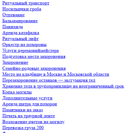
Ритуальный транспорт
Носильщики гроба
Отпевание
Бальзамирование
Панихида
Аренда катафалка
Ритуальный лифт
Оркестр на похороны
Услуги церемониймейстера
Подготовка места захоронения
Захоронение
Семейно-родовые захоронения
Место на кладбище в Москве и Московской области
Перезахоронение останков — эксгумация тел
Хранение тела в трупохранилище на неограниченный срок
Копка могилы
Дополнительные услуги
Аренда шатра для похорон
Памятники на заказ
Печать на траурной ленте
Возложение цветов на могилу
Перевозка груза 200