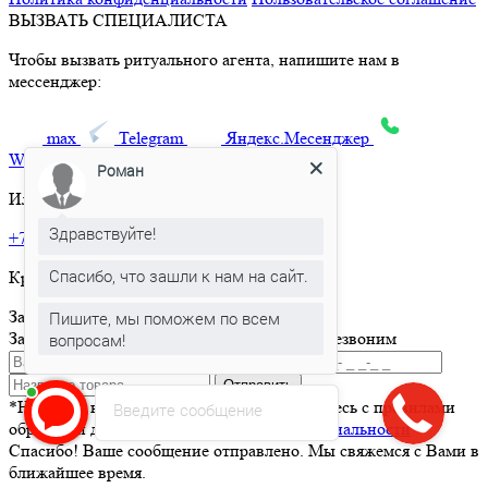
ВЫЗВАТЬ СПЕЦИАЛИСТА
Чтобы вызвать ритуального агента, напишите нам в
мессенджер:
max
Telegram
Яндекс.Месенджер
What’sApp
Роман
Или позвоните по телефону:
Здравствуйте!
+7 495 150-36-47
Спасибо, что зашли к нам на сайт.
Круглосуточная горячая линия
Заказать товар
Пишите, мы поможем по всем
Заполните и отправьте форму и мы вам перезвоним
вопросам!
Отправить
*Нажимая кнопку Отправить вы соглашаетесь с правилами
Введите сообщение
обработки данных и
политикой конфиденциальности
Спасибо! Ваше сообщение отправлено. Мы свяжемся с Вами в
ближайшее время.