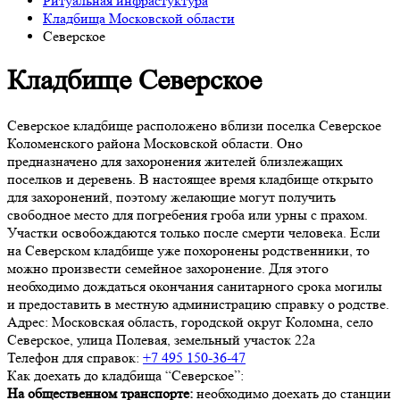
Ритуальная инфрастуктура
Кладбища Московской области
Северское
Кладбище Северское
Северское кладбище расположено вблизи поселка Северское
Коломенского района Московской области. Оно
предназначено для захоронения жителей близлежащих
поселков и деревень. В настоящее время кладбище открыто
для захоронений, поэтому желающие могут получить
свободное место для погребения гроба или урны с прахом.
Участки освобождаются только после смерти человека. Если
на Северском кладбище уже похоронены родственники, то
можно произвести семейное захоронение. Для этого
необходимо дождаться окончания санитарного срока могилы
и предоставить в местную администрацию справку о родстве.
Адрес:
Московская область, городской округ Коломна, село
Северское, улица Полевая, земельный участок 22а
Телефон для справок:
+7 495 150-36-47
Как доехать до кладбища “Северское”:
На общественном транспорте:
необходимо доехать до станции