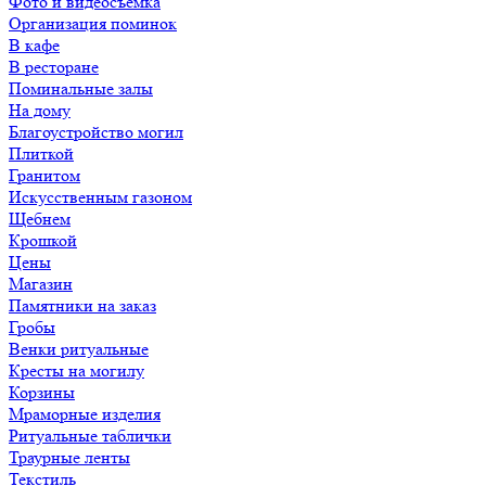
Фото и видеосъемка
Организация поминок
В кафе
В ресторане
Поминальные залы
На дому
Благоустройство могил
Плиткой
Гранитом
Искусственным газоном
Щебнем
Крошкой
Цены
Магазин
Памятники на заказ
Гробы
Венки ритуальные
Кресты на могилу
Корзины
Мраморные изделия
Ритуальные таблички
Траурные ленты
Текстиль