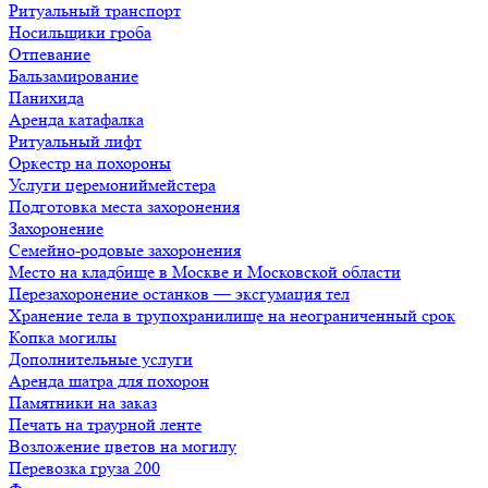
Ритуальный транспорт
Носильщики гроба
Отпевание
Бальзамирование
Панихида
Аренда катафалка
Ритуальный лифт
Оркестр на похороны
Услуги церемониймейстера
Подготовка места захоронения
Захоронение
Семейно-родовые захоронения
Место на кладбище в Москве и Московской области
Перезахоронение останков — эксгумация тел
Хранение тела в трупохранилище на неограниченный срок
Копка могилы
Дополнительные услуги
Аренда шатра для похорон
Памятники на заказ
Печать на траурной ленте
Возложение цветов на могилу
Перевозка груза 200