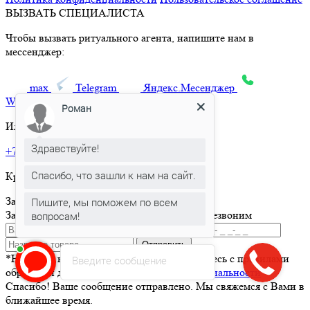
ВЫЗВАТЬ СПЕЦИАЛИСТА
Чтобы вызвать ритуального агента, напишите нам в
мессенджер:
max
Telegram
Яндекс.Месенджер
What’sApp
Роман
Или позвоните по телефону:
Здравствуйте!
+7 495 150-36-47
Спасибо, что зашли к нам на сайт.
Круглосуточная горячая линия
Заказать товар
Пишите, мы поможем по всем
Заполните и отправьте форму и мы вам перезвоним
вопросам!
Отправить
*Нажимая кнопку Отправить вы соглашаетесь с правилами
Введите сообщение
обработки данных и
политикой конфиденциальности
Спасибо! Ваше сообщение отправлено. Мы свяжемся с Вами в
ближайшее время.