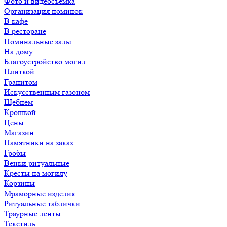
Фото и видеосъемка
Организация поминок
В кафе
В ресторане
Поминальные залы
На дому
Благоустройство могил
Плиткой
Гранитом
Искусственным газоном
Щебнем
Крошкой
Цены
Магазин
Памятники на заказ
Гробы
Венки ритуальные
Кресты на могилу
Корзины
Мраморные изделия
Ритуальные таблички
Траурные ленты
Текстиль