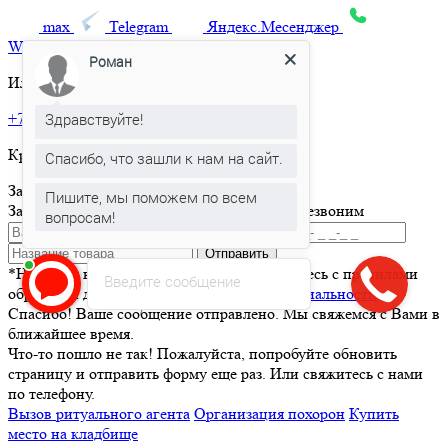
max
Telegram
Яндекс.Месенджер
What’sApp
Роман
Или позвоните по телефону:
Здравствуйте!
+7 495 150-36-47
Круглосуточная горячая линия
Спасибо, что зашли к нам на сайт.
Заказать товар
Пишите, мы поможем по всем
Заполните и отправьте форму и мы вам перезвоним
вопросам!
Отправить
*Нажимая кнопку Отправить вы соглашаетесь с правилами
Введите сообщение
обработки данных и
политикой конфиденциальности
Спасибо! Ваше сообщение отправлено. Мы свяжемся с Вами в
ближайшее время.
Что-то пошло не так! Пожалуйста, попробуйте обновить
страницу и отправить форму еще раз. Или свяжитесь с нами
по телефону.
Вызов ритуального агента
Организация похорон
Купить
место на кладбище