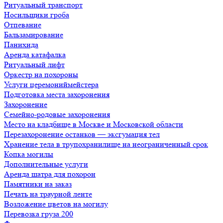
Ритуальный транспорт
Носильщики гроба
Отпевание
Бальзамирование
Панихида
Аренда катафалка
Ритуальный лифт
Оркестр на похороны
Услуги церемониймейстера
Подготовка места захоронения
Захоронение
Семейно-родовые захоронения
Место на кладбище в Москве и Московской области
Перезахоронение останков — эксгумация тел
Хранение тела в трупохранилище на неограниченный срок
Копка могилы
Дополнительные услуги
Аренда шатра для похорон
Памятники на заказ
Печать на траурной ленте
Возложение цветов на могилу
Перевозка груза 200