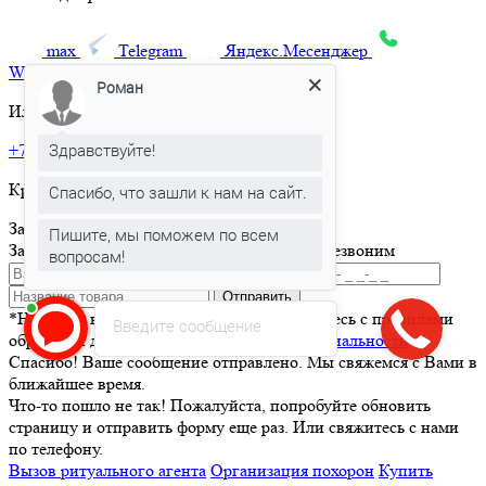
max
Telegram
Яндекс.Месенджер
What’sApp
Роман
Или позвоните по телефону:
Здравствуйте!
+7 495 150-36-47
Круглосуточная горячая линия
Спасибо, что зашли к нам на сайт.
Заказать товар
Пишите, мы поможем по всем
Заполните и отправьте форму и мы вам перезвоним
вопросам!
Отправить
*Нажимая кнопку Отправить вы соглашаетесь с правилами
Введите сообщение
обработки данных и
политикой конфиденциальности
Спасибо! Ваше сообщение отправлено. Мы свяжемся с Вами в
ближайшее время.
Что-то пошло не так! Пожалуйста, попробуйте обновить
страницу и отправить форму еще раз. Или свяжитесь с нами
по телефону.
Вызов ритуального агента
Организация похорон
Купить