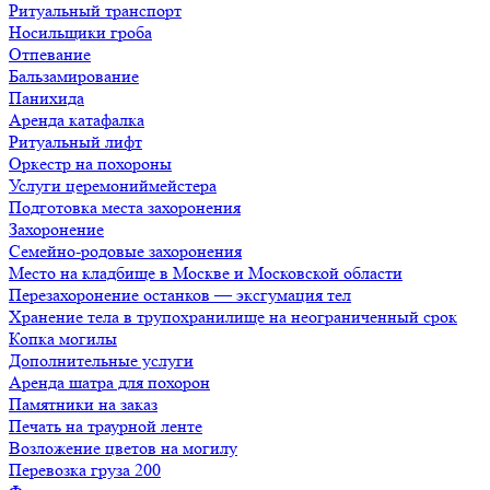
Ритуальный транспорт
Носильщики гроба
Отпевание
Бальзамирование
Панихида
Аренда катафалка
Ритуальный лифт
Оркестр на похороны
Услуги церемониймейстера
Подготовка места захоронения
Захоронение
Семейно-родовые захоронения
Место на кладбище в Москве и Московской области
Перезахоронение останков — эксгумация тел
Хранение тела в трупохранилище на неограниченный срок
Копка могилы
Дополнительные услуги
Аренда шатра для похорон
Памятники на заказ
Печать на траурной ленте
Возложение цветов на могилу
Перевозка груза 200