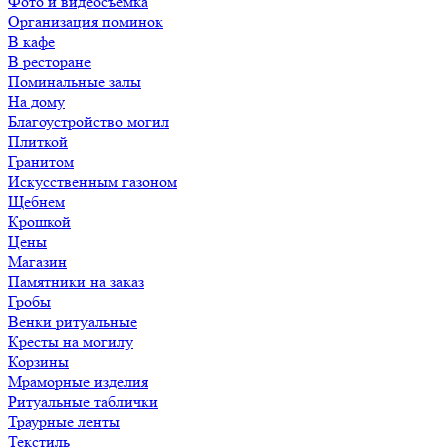
Фото и видеосъемка
Организация поминок
В кафе
В ресторане
Поминальные залы
На дому
Благоустройство могил
Плиткой
Гранитом
Искусственным газоном
Щебнем
Крошкой
Цены
Магазин
Памятники на заказ
Гробы
Венки ритуальные
Кресты на могилу
Корзины
Мраморные изделия
Ритуальные таблички
Траурные ленты
Текстиль