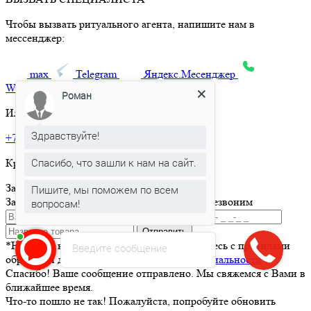
Чтобы вызвать ритуального агента, напишите нам в
мессенджер:
max
Telegram
Яндекс.Месенджер
What’sApp
Роман
Или позвоните по телефону:
Здравствуйте!
+7 495 150-36-47
Спасибо, что зашли к нам на сайт.
Круглосуточная горячая линия
Заказать товар
Пишите, мы поможем по всем
Заполните и отправьте форму и мы вам перезвоним
вопросам!
Отправить
*Нажимая кнопку Отправить вы соглашаетесь с правилами
Введите сообщение
обработки данных и
политикой конфиденциальности
Спасибо! Ваше сообщение отправлено. Мы свяжемся с Вами в
ближайшее время.
Что-то пошло не так! Пожалуйста, попробуйте обновить