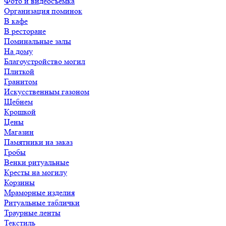
Фото и видеосъемка
Организация поминок
В кафе
В ресторане
Поминальные залы
На дому
Благоустройство могил
Плиткой
Гранитом
Искусственным газоном
Щебнем
Крошкой
Цены
Магазин
Памятники на заказ
Гробы
Венки ритуальные
Кресты на могилу
Корзины
Мраморные изделия
Ритуальные таблички
Траурные ленты
Текстиль