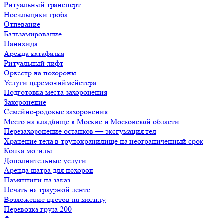
Ритуальный транспорт
Носильщики гроба
Отпевание
Бальзамирование
Панихида
Аренда катафалка
Ритуальный лифт
Оркестр на похороны
Услуги церемониймейстера
Подготовка места захоронения
Захоронение
Семейно-родовые захоронения
Место на кладбище в Москве и Московской области
Перезахоронение останков — эксгумация тел
Хранение тела в трупохранилище на неограниченный срок
Копка могилы
Дополнительные услуги
Аренда шатра для похорон
Памятники на заказ
Печать на траурной ленте
Возложение цветов на могилу
Перевозка груза 200