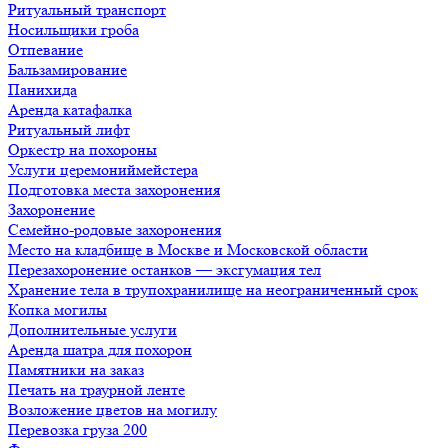
Ритуальный транспорт
Носильщики гроба
Отпевание
Бальзамирование
Панихида
Аренда катафалка
Ритуальный лифт
Оркестр на похороны
Услуги церемониймейстера
Подготовка места захоронения
Захоронение
Семейно-родовые захоронения
Место на кладбище в Москве и Московской области
Перезахоронение останков — эксгумация тел
Хранение тела в трупохранилище на неограниченный срок
Копка могилы
Дополнительные услуги
Аренда шатра для похорон
Памятники на заказ
Печать на траурной ленте
Возложение цветов на могилу
Перевозка груза 200