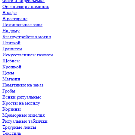
Фото и видеосъемка
Организация поминок
В кафе
В ресторане
Поминальные залы
На дому
Благоустройство могил
Плиткой
Гранитом
Искусственным газоном
Щебнем
Крошкой
Цены
Магазин
Памятники на заказ
Гробы
Венки ритуальные
Кресты на могилу
Корзины
Мраморные изделия
Ритуальные таблички
Траурные ленты
Текстиль