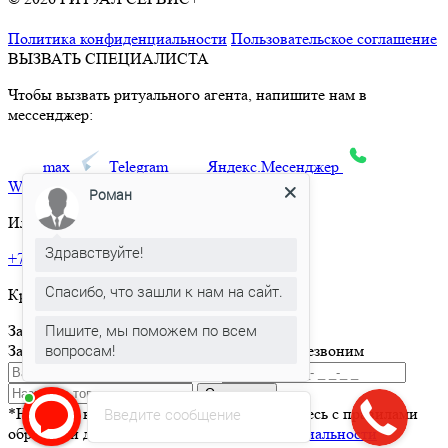
Московской области
Политика конфиденциальности
Пользовательское соглашение
ВЫЗВАТЬ СПЕЦИАЛИСТА
Чтобы вызвать ритуального агента, напишите нам в
мессенджер:
max
Telegram
Яндекс.Месенджер
What’sApp
Роман
Или позвоните по телефону:
Здравствуйте!
+7 495 150-36-47
Спасибо, что зашли к нам на сайт.
Круглосуточная горячая линия
Пишите, мы поможем по всем
Заказать товар
вопросам!
Заполните и отправьте форму и мы вам перезвоним
Отправить
Введите сообщение
*Нажимая кнопку Отправить вы соглашаетесь с правилами
обработки данных и
политикой конфиденциальности