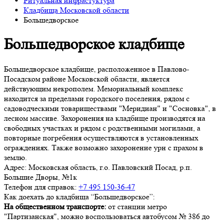
Ритуальная инфрастуктура
Кладбища Московской области
Большедворское
Большедворское кладбище
Большедворское кладбище, расположенное в Павлово-
Посадском районе Московской области, является
действующим некрополем. Мемориальный комплекс
находится за пределами городского поселения, рядом с
садоводческими товариществами "Меридиан" и "Сосновка", в
лесном массиве. Захоронения на кладбище производятся на
свободных участках и рядом с родственными могилами, а
повторные погребения осуществляются в установленных
ограждениях. Также возможно захоронение урн с прахом в
землю.
Адрес:
Московская область, г.о. Павловский Посад, р.п.
Большие Дворы, №1к
Телефон для справок:
+7 495 150-36-47
Как доехать до кладбища “Большедворское”:
На общественном транспорте:
от станции метро
"Партизанская", можно воспользоваться автобусом № 386 до