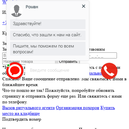
What’sApp
Роман
Или позвоните по телефону:
+7 495 150-36-47
Здравствуйте!
Круглосуточная горячая линия
Спасибо, что зашли к нам на сайт.
Заказать товар
Пишите, мы поможем по всем
Заполните и отправьте форму и мы вам перезвоним
вопросам!
Отправить
*Нажимая кнопку Отправить вы соглашаетесь с правилами
Введите сообщение
обработки данных и
политикой конфиденциальности
Спасибо! Ваше сообщение отправлено. Мы свяжемся с Вами в
ближайшее время.
Что-то пошло не так! Пожалуйста, попробуйте обновить
страницу и отправить форму еще раз. Или свяжитесь с нами
по телефону.
Вызов ритуального агента
Организация похорон
Купить
место на кладбище
Подтвердить номер