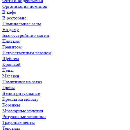
Фото и видеосъемка
Организация поминок
В кафе
В ресторане
Поминальные залы
На дому
Благоустройство могил
Плиткой
Гранитом
Искусственным газоном
Щебнем
Крошкой
Цены
Магазин
Памятники на заказ
Гробы
Венки ритуальные
Кресты на могилу
Корзины
Мраморные изделия
Ритуальные таблички
Траурные ленты
Текстиль