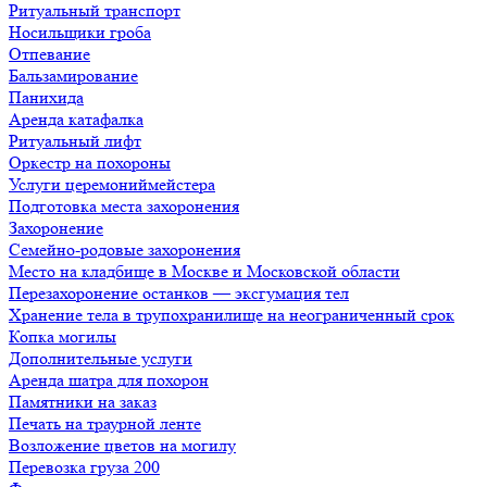
Ритуальный транспорт
Носильщики гроба
Отпевание
Бальзамирование
Панихида
Аренда катафалка
Ритуальный лифт
Оркестр на похороны
Услуги церемониймейстера
Подготовка места захоронения
Захоронение
Семейно-родовые захоронения
Место на кладбище в Москве и Московской области
Перезахоронение останков — эксгумация тел
Хранение тела в трупохранилище на неограниченный срок
Копка могилы
Дополнительные услуги
Аренда шатра для похорон
Памятники на заказ
Печать на траурной ленте
Возложение цветов на могилу
Перевозка груза 200