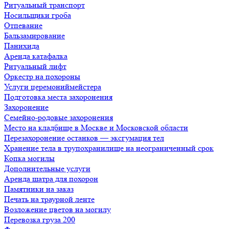
Ритуальный транспорт
Носильщики гроба
Отпевание
Бальзамирование
Панихида
Аренда катафалка
Ритуальный лифт
Оркестр на похороны
Услуги церемониймейстера
Подготовка места захоронения
Захоронение
Семейно-родовые захоронения
Место на кладбище в Москве и Московской области
Перезахоронение останков — эксгумация тел
Хранение тела в трупохранилище на неограниченный срок
Копка могилы
Дополнительные услуги
Аренда шатра для похорон
Памятники на заказ
Печать на траурной ленте
Возложение цветов на могилу
Перевозка груза 200