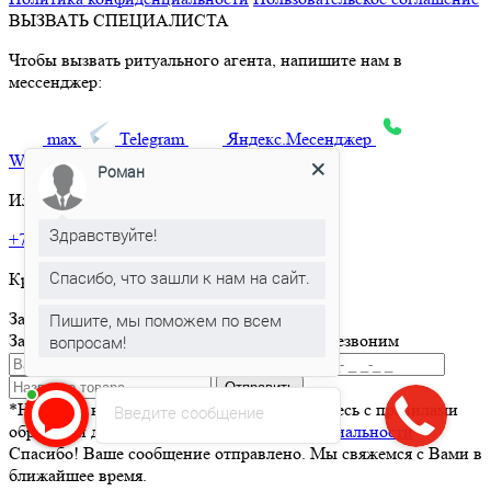
ВЫЗВАТЬ СПЕЦИАЛИСТА
Чтобы вызвать ритуального агента, напишите нам в
мессенджер:
max
Telegram
Яндекс.Месенджер
What’sApp
Роман
Или позвоните по телефону:
Здравствуйте!
+7 495 150-36-47
Спасибо, что зашли к нам на сайт.
Круглосуточная горячая линия
Заказать товар
Пишите, мы поможем по всем
Заполните и отправьте форму и мы вам перезвоним
вопросам!
Отправить
*Нажимая кнопку Отправить вы соглашаетесь с правилами
Введите сообщение
обработки данных и
политикой конфиденциальности
Спасибо! Ваше сообщение отправлено. Мы свяжемся с Вами в
ближайшее время.