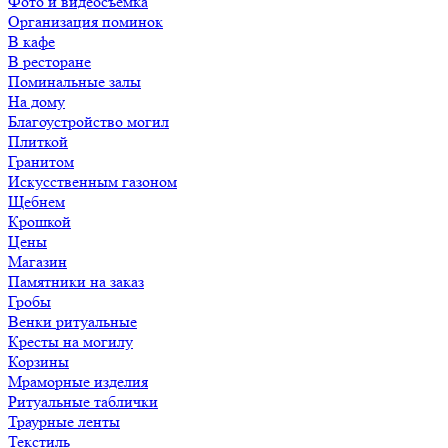
Фото и видеосъемка
Организация поминок
В кафе
В ресторане
Поминальные залы
На дому
Благоустройство могил
Плиткой
Гранитом
Искусственным газоном
Щебнем
Крошкой
Цены
Магазин
Памятники на заказ
Гробы
Венки ритуальные
Кресты на могилу
Корзины
Мраморные изделия
Ритуальные таблички
Траурные ленты
Текстиль