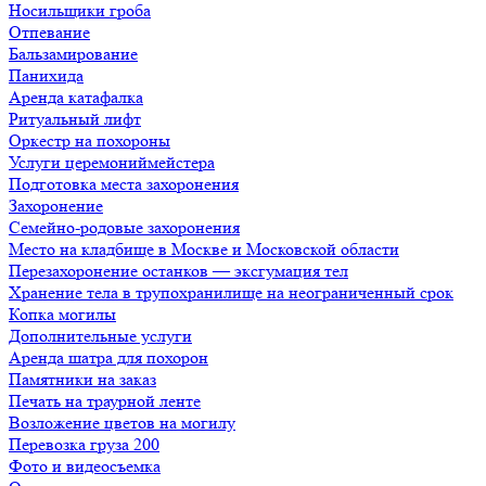
Носильщики гроба
Отпевание
Бальзамирование
Панихида
Аренда катафалка
Ритуальный лифт
Оркестр на похороны
Услуги церемониймейстера
Подготовка места захоронения
Захоронение
Семейно-родовые захоронения
Место на кладбище в Москве и Московской области
Перезахоронение останков — эксгумация тел
Хранение тела в трупохранилище на неограниченный срок
Копка могилы
Дополнительные услуги
Аренда шатра для похорон
Памятники на заказ
Печать на траурной ленте
Возложение цветов на могилу
Перевозка груза 200
Фото и видеосъемка