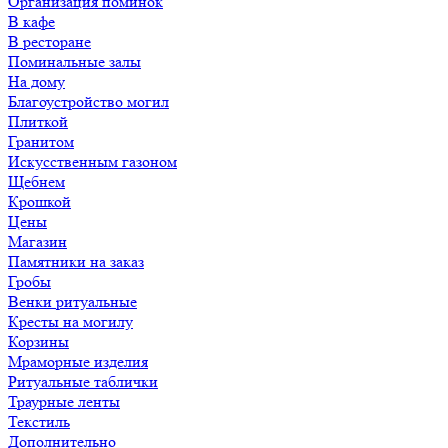
Организация поминок
В кафе
В ресторане
Поминальные залы
На дому
Благоустройство могил
Плиткой
Гранитом
Искусственным газоном
Щебнем
Крошкой
Цены
Магазин
Памятники на заказ
Гробы
Венки ритуальные
Кресты на могилу
Корзины
Мраморные изделия
Ритуальные таблички
Траурные ленты
Текстиль
Дополнительно