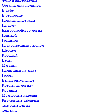
Фото и видеосъемка
Организация поминок
В кафе
В ресторане
Поминальные залы
На дому
Благоустройство могил
Плиткой
Гранитом
Искусственным газоном
Щебнем
Крошкой
Цены
Магазин
Памятники на заказ
Гробы
Венки ритуальные
Кресты на могилу
Корзины
Мраморные изделия
Ритуальные таблички
Траурные ленты
Текстиль