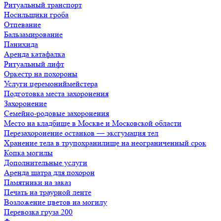
Ритуальный транспорт
Носильщики гроба
Отпевание
Бальзамирование
Панихида
Аренда катафалка
Ритуальный лифт
Оркестр на похороны
Услуги церемониймейстера
Подготовка места захоронения
Захоронение
Семейно-родовые захоронения
Место на кладбище в Москве и Московской области
Перезахоронение останков — эксгумация тел
Хранение тела в трупохранилище на неограниченный срок
Копка могилы
Дополнительные услуги
Аренда шатра для похорон
Памятники на заказ
Печать на траурной ленте
Возложение цветов на могилу
Перевозка груза 200