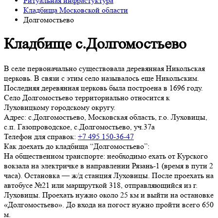
Ритуальная инфрастуктура
Кладбища Московской области
Долгомостьево
Кладбище с.Долгомостьево
В селе первоначально существовала деревянная Никольская
церковь. В связи с этим село называлось еще Никольским.
Последняя деревянная церковь была построена в 1696 году.
Село Долгомостьево территориально относится к
Луховицкому городскому округу.
Адрес:
с.Долгомостьево, Московская область, г.о. Луховицы,
с.п. Газопроводское, с.Долгомостьево, уч.37а
Телефон для справок:
+7 495 150-36-47
Как доехать до кладбища “Долгомостьево”:
На общественном транспорте: необходимо ехать от Курского
вокзала на электричке в направлении Рязань-1 (время в пути 2
часа). Остановка — ж/д станция Луховицы. После проехать на
автобусе №21 или маршруткой 318, отправляющийся из г.
Луховицы. Проехать нужно около 25 км и выйти на остановке
«Долгомостьево». До входа на погост нужно пройти всего 650
м.