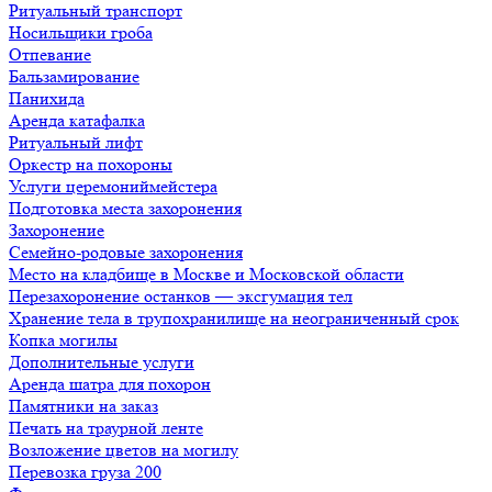
Ритуальный транспорт
Носильщики гроба
Отпевание
Бальзамирование
Панихида
Аренда катафалка
Ритуальный лифт
Оркестр на похороны
Услуги церемониймейстера
Подготовка места захоронения
Захоронение
Семейно-родовые захоронения
Место на кладбище в Москве и Московской области
Перезахоронение останков — эксгумация тел
Хранение тела в трупохранилище на неограниченный срок
Копка могилы
Дополнительные услуги
Аренда шатра для похорон
Памятники на заказ
Печать на траурной ленте
Возложение цветов на могилу
Перевозка груза 200