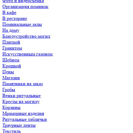
Фото и видеосъемка
Организация поминок
В кафе
В ресторане
Поминальные залы
На дому
Благоустройство могил
Плиткой
Гранитом
Искусственным газоном
Щебнем
Крошкой
Цены
Магазин
Памятники на заказ
Гробы
Венки ритуальные
Кресты на могилу
Корзины
Мраморные изделия
Ритуальные таблички
Траурные ленты
Текстиль