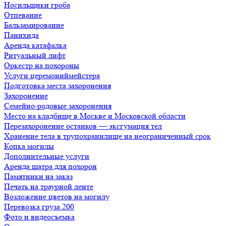
Носильщики гроба
Отпевание
Бальзамирование
Панихида
Аренда катафалка
Ритуальный лифт
Оркестр на похороны
Услуги церемониймейстера
Подготовка места захоронения
Захоронение
Семейно-родовые захоронения
Место на кладбище в Москве и Московской области
Перезахоронение останков — эксгумация тел
Хранение тела в трупохранилище на неограниченный срок
Копка могилы
Дополнительные услуги
Аренда шатра для похорон
Памятники на заказ
Печать на траурной ленте
Возложение цветов на могилу
Перевозка груза 200
Фото и видеосъемка