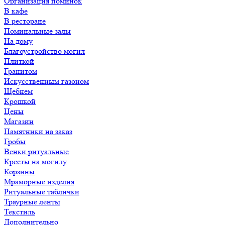
Организация поминок
В кафе
В ресторане
Поминальные залы
На дому
Благоустройство могил
Плиткой
Гранитом
Искусственным газоном
Щебнем
Крошкой
Цены
Магазин
Памятники на заказ
Гробы
Венки ритуальные
Кресты на могилу
Корзины
Мраморные изделия
Ритуальные таблички
Траурные ленты
Текстиль
Дополнительно