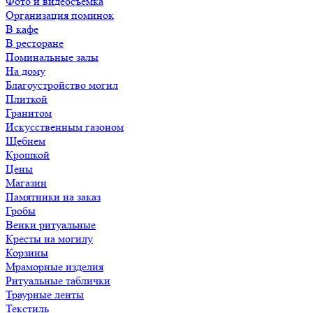
Фото и видеосъемка
Организация поминок
В кафе
В ресторане
Поминальные залы
На дому
Благоустройство могил
Плиткой
Гранитом
Искусственным газоном
Щебнем
Крошкой
Цены
Магазин
Памятники на заказ
Гробы
Венки ритуальные
Кресты на могилу
Корзины
Мраморные изделия
Ритуальные таблички
Траурные ленты
Текстиль