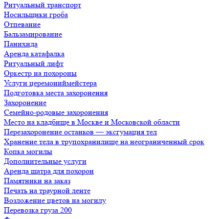
Ритуальный транспорт
Носильщики гроба
Отпевание
Бальзамирование
Панихида
Аренда катафалка
Ритуальный лифт
Оркестр на похороны
Услуги церемониймейстера
Подготовка места захоронения
Захоронение
Семейно-родовые захоронения
Место на кладбище в Москве и Московской области
Перезахоронение останков — эксгумация тел
Хранение тела в трупохранилище на неограниченный срок
Копка могилы
Дополнительные услуги
Аренда шатра для похорон
Памятники на заказ
Печать на траурной ленте
Возложение цветов на могилу
Перевозка груза 200