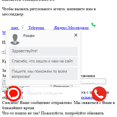
Чтобы вызвать ритуального агента, напишите нам в
мессенджер:
max
Telegram
Яндекс.Месенджер
What’sApp
Роман
Или позвоните по телефону:
Здравствуйте!
+7 495 150-36-47
Спасибо, что зашли к нам на сайт.
Круглосуточная горячая линия
Заказать товар
Пишите, мы поможем по всем
Заполните и отправьте форму и мы вам перезвоним
вопросам!
Отправить
*Нажимая кнопку Отправить вы соглашаетесь с правилами
Введите сообщение
обработки данных и
политикой конфиденциальности
Спасибо! Ваше сообщение отправлено. Мы свяжемся с Вами в
ближайшее время.
Что-то пошло не так! Пожалуйста, попробуйте обновить