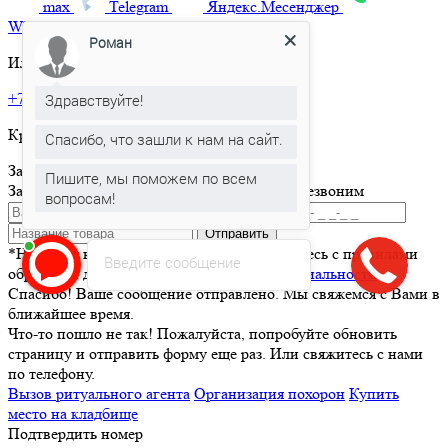
max
Telegram
Яндекс.Месенджер
What’sApp
Роман
Или позвоните по телефону:
+7 495 150-36-47
Здравствуйте!
Круглосуточная горячая линия
Спасибо, что зашли к нам на сайт.
Заказать товар
Пишите, мы поможем по всем
Заполните и отправьте форму и мы вам перезвоним
вопросам!
Отправить
*Нажимая кнопку Отправить вы соглашаетесь с правилами
Введите сообщение
обработки данных и
политикой конфиденциальности
Спасибо! Ваше сообщение отправлено. Мы свяжемся с Вами в
ближайшее время.
Что-то пошло не так! Пожалуйста, попробуйте обновить
страницу и отправить форму еще раз. Или свяжитесь с нами
по телефону.
Вызов ритуального агента
Организация похорон
Купить
место на кладбище
Подтвердить номер