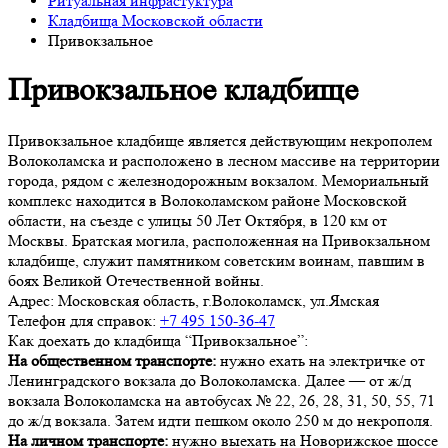
Ритуальная инфрастуктура
Кладбища Московской области
Привокзальное
Привокзальное кладбище
Привокзальное кладбище является действующим некрополем
Волоколамска и расположено в лесном массиве на территории
города, рядом с железнодорожным вокзалом. Мемориальный
комплекс находится в Волоколамском районе Московской
области, на съезде с улицы 50 Лет Октября, в 120 км от
Москвы. Братская могила, расположенная на Привокзальном
кладбище, служит памятником советским воинам, павшим в
боях Великой Отечественной войны.
Адрес:
Московская область, г.Волоколамск, ул.Ямская
Телефон для справок:
+7 495 150-36-47
Как доехать до кладбища “Привокзальное”:
На общественном транспорте:
нужно ехать на электричке от
Ленинградского вокзала до Волоколамска. Далее — от ж/д
вокзала Волоколамска на автобусах № 22, 26, 28, 31, 50, 55, 71
до ж/д вокзала. Затем идти пешком около 250 м до некрополя.
На личном транспорте:
нужно выехать на Новорижское шоссе