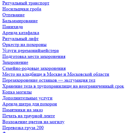
Ритуальный транспорт
Носильщики гроба
Отпевание
Бальзамирование
Панихида
Аренда катафалка
Ритуальный лифт
Оркестр на похороны
Услуги церемониймейстера
Подготовка места захоронения
Захоронение
Семейно-родовые захоронения
Место на кладбище в Москве и Московской области
Перезахоронение останков — эксгумация тел
Хранение тела в трупохранилище на неограниченный срок
Копка могилы
Дополнительные услуги
Аренда шатра для похорон
Памятники на заказ
Печать на траурной ленте
Возложение цветов на могилу
Перевозка груза 200