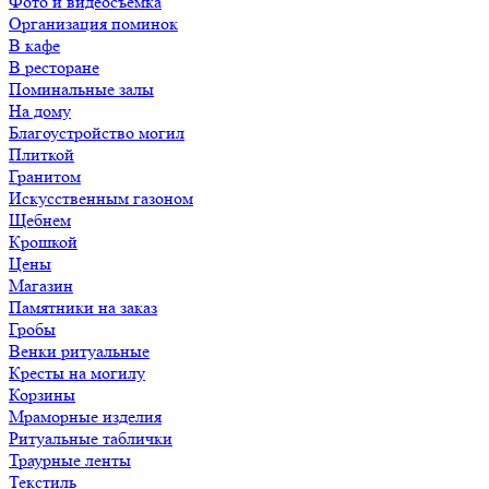
Фото и видеосъемка
Организация поминок
В кафе
В ресторане
Поминальные залы
На дому
Благоустройство могил
Плиткой
Гранитом
Искусственным газоном
Щебнем
Крошкой
Цены
Магазин
Памятники на заказ
Гробы
Венки ритуальные
Кресты на могилу
Корзины
Мраморные изделия
Ритуальные таблички
Траурные ленты
Текстиль