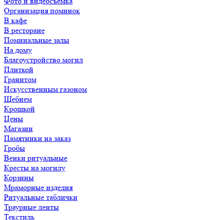
Фото и видеосъемка
Организация поминок
В кафе
В ресторане
Поминальные залы
На дому
Благоустройство могил
Плиткой
Гранитом
Искусственным газоном
Щебнем
Крошкой
Цены
Магазин
Памятники на заказ
Гробы
Венки ритуальные
Кресты на могилу
Корзины
Мраморные изделия
Ритуальные таблички
Траурные ленты
Текстиль