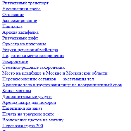
Ритуальный транспорт
Носильщики гроба
Отпевание
Бальзамирование
Панихида
Аренда катафалка
Ритуальный лифт
Оркестр на похороны
Услуги церемониймейстера
Подготовка места захоронения
Захоронение
Семейно-родовые захоронения
Место на кладбище в Москве и Московской области
Перезахоронение останков — эксгумация тел
Хранение тела в трупохранилище на неограниченный срок
Копка могилы
Дополнительные услуги
Аренда шатра для похорон
Памятники на заказ
Печать на траурной ленте
Возложение цветов на могилу
Перевозка груза 200