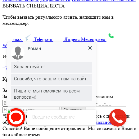
ВЫЗВАТЬ СПЕЦИАЛИСТА
Чтобы вызвать ритуального агента, напишите нам в
мессенджер:
max
Telegram
Яндекс.Месенджер
What’sApp
Роман
Или позвоните по телефону:
Здравствуйте!
+7 495 150-36-47
Спасибо, что зашли к нам на сайт.
Круглосуточная горячая линия
Заказать товар
Пишите, мы поможем по всем
Заполните и отправьте форму и мы вам перезвоним
вопросам!
Отправить
*Нажимая кнопку Отправить вы соглашаетесь с правилами
Введите сообщение
обработки данных и
политикой конфиденциальности
Спасибо! Ваше сообщение отправлено. Мы свяжемся с Вами в
ближайшее время.