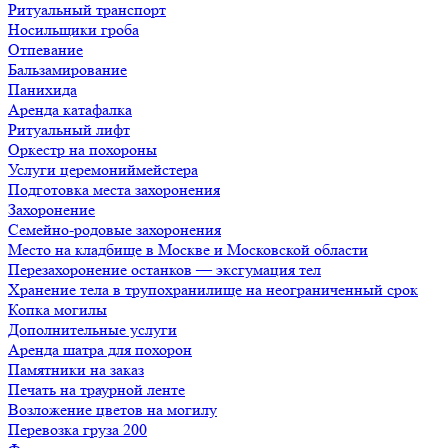
Ритуальный транспорт
Носильщики гроба
Отпевание
Бальзамирование
Панихида
Аренда катафалка
Ритуальный лифт
Оркестр на похороны
Услуги церемониймейстера
Подготовка места захоронения
Захоронение
Семейно-родовые захоронения
Место на кладбище в Москве и Московской области
Перезахоронение останков — эксгумация тел
Хранение тела в трупохранилище на неограниченный срок
Копка могилы
Дополнительные услуги
Аренда шатра для похорон
Памятники на заказ
Печать на траурной ленте
Возложение цветов на могилу
Перевозка груза 200