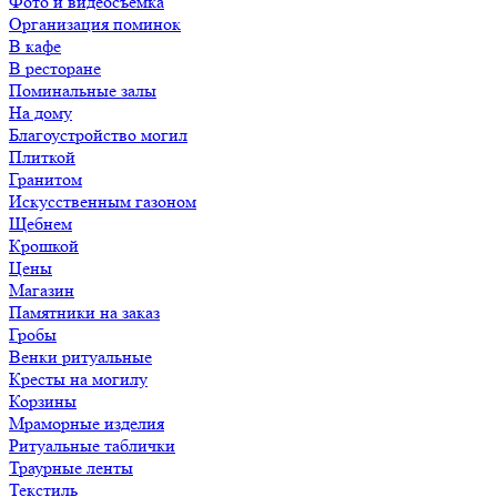
Фото и видеосъемка
Организация поминок
В кафе
В ресторане
Поминальные залы
На дому
Благоустройство могил
Плиткой
Гранитом
Искусственным газоном
Щебнем
Крошкой
Цены
Магазин
Памятники на заказ
Гробы
Венки ритуальные
Кресты на могилу
Корзины
Мраморные изделия
Ритуальные таблички
Траурные ленты
Текстиль