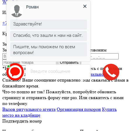
What’sApp
Роман
Или позвоните по телефону:
+7 495 150-36-47
Здравствуйте!
Круглосуточная горячая линия
Спасибо, что зашли к нам на сайт.
Заказать товар
Пишите, мы поможем по всем
Заполните и отправьте форму и мы вам перезвоним
вопросам!
Отправить
*Нажимая кнопку Отправить вы соглашаетесь с правилами
Введите сообщение
обработки данных и
политикой конфиденциальности
Спасибо! Ваше сообщение отправлено. Мы свяжемся с Вами в
ближайшее время.
Что-то пошло не так! Пожалуйста, попробуйте обновить
страницу и отправить форму еще раз. Или свяжитесь с нами
по телефону.
Вызов ритуального агента
Организация похорон
Купить
место на кладбище
Подтвердить номер