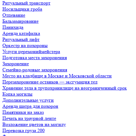
Ритуальный транспорт
Носильщики гроба
Отпевание
Бальзамирование
Панихида
Аренда катафалка
Ритуальный лифт
Оркестр на похороны
Услуги церемониймейстера
Подготовка места захоронения
Захоронение
Семейно-родовые захоронения
Место на кладбище в Москве и Московской области
Перезахоронение останков — эксгумация тел
Хранение тела в трупохранилище на неограниченный срок
Копка могилы
Дополнительные услуги
Аренда шатра для похорон
Памятники на заказ
Печать на траурной ленте
Возложение цветов на могилу
Перевозка груза 200