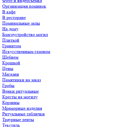
Фото и видеосъемка
Организация поминок
В кафе
В ресторане
Поминальные залы
На дому
Благоустройство могил
Плиткой
Гранитом
Искусственным газоном
Щебнем
Крошкой
Цены
Магазин
Памятники на заказ
Гробы
Венки ритуальные
Кресты на могилу
Корзины
Мраморные изделия
Ритуальные таблички
Траурные ленты
Текстиль