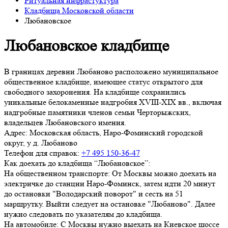
Ритуальная инфрастуктура
Кладбища Московской области
Любановское
Любановское кладбище
В границах деревни Любаново расположено муниципальное
общественное кладбище, имеющее статус открытого для
свободного захоронения. На кладбище сохранились
уникальные белокаменные надгробия XVIII-XIX вв., включая
надгробные памятники членов семьи Черторыжских,
владельцев Любановского имения.
Адрес:
Московская область, Наро-Фоминский городской
округ, у д. Любаново
Телефон для справок:
+7 495 150-36-47
Как доехать до кладбища “Любановское”:
На общественном транспорте: От Москвы можно доехать на
электричке до станции Наро-Фоминск, затем идти 20 минут
до остановки "Володарский поворот" и сесть на 51
маршрутку. Выйти следует на остановке "Любаново". Далее
нужно следовать по указателям до кладбища.
На автомобиле: С Москвы нужно выехать на Киевское шоссе