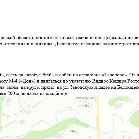
овской области, принимает новые захоронения. Дыдыльдинское
я отпевания и панихиды. Дыдынское кладбище административно 
 сесть на автобус №364 и сойти на остановке «Таболово». От не
су М-4 («Дон») и двигаться по указателю Видное/Кашира/Ростов-
а, затем, на круге, прямо, на ул. Заводскую и далее на Белокам
ся 200 м до входа на кладбище.