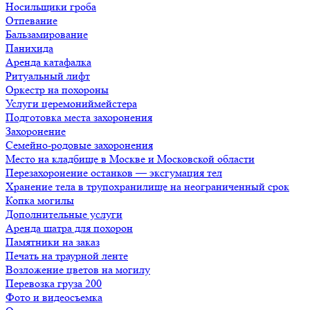
Носильщики гроба
Отпевание
Бальзамирование
Панихида
Аренда катафалка
Ритуальный лифт
Оркестр на похороны
Услуги церемониймейстера
Подготовка места захоронения
Захоронение
Семейно-родовые захоронения
Место на кладбище в Москве и Московской области
Перезахоронение останков — эксгумация тел
Хранение тела в трупохранилище на неограниченный срок
Копка могилы
Дополнительные услуги
Аренда шатра для похорон
Памятники на заказ
Печать на траурной ленте
Возложение цветов на могилу
Перевозка груза 200
Фото и видеосъемка