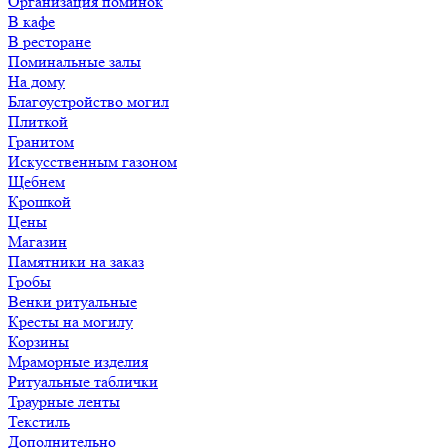
Организация поминок
В кафе
В ресторане
Поминальные залы
На дому
Благоустройство могил
Плиткой
Гранитом
Искусственным газоном
Щебнем
Крошкой
Цены
Магазин
Памятники на заказ
Гробы
Венки ритуальные
Кресты на могилу
Корзины
Мраморные изделия
Ритуальные таблички
Траурные ленты
Текстиль
Дополнительно