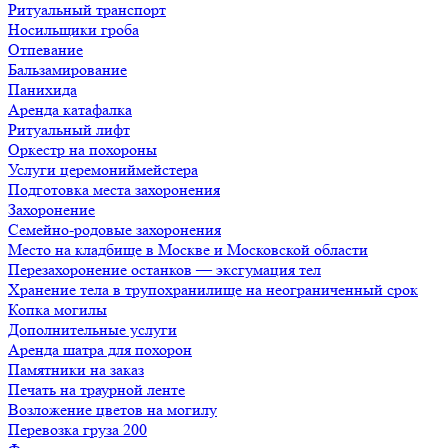
Ритуальный транспорт
Носильщики гроба
Отпевание
Бальзамирование
Панихида
Аренда катафалка
Ритуальный лифт
Оркестр на похороны
Услуги церемониймейстера
Подготовка места захоронения
Захоронение
Семейно-родовые захоронения
Место на кладбище в Москве и Московской области
Перезахоронение останков — эксгумация тел
Хранение тела в трупохранилище на неограниченный срок
Копка могилы
Дополнительные услуги
Аренда шатра для похорон
Памятники на заказ
Печать на траурной ленте
Возложение цветов на могилу
Перевозка груза 200