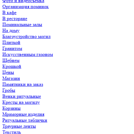
Фото и видеосъемка
Организация поминок
В кафе
В ресторане
Поминальные залы
На дому
Благоустройство могил
Плиткой
Гранитом
Искусственным газоном
Щебнем
Крошкой
Цены
Магазин
Памятники на заказ
Гробы
Венки ритуальные
Кресты на могилу
Корзины
Мраморные изделия
Ритуальные таблички
Траурные ленты
Текстиль