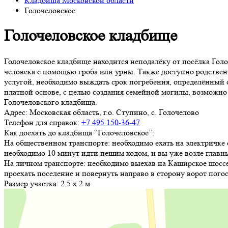
Кладбища Московской области
Голочеловское
Голочеловское кладбище
Голочеловское кладбище находится неподалёку от посёлка Гол
человека с помощью гроба или урны. Также доступно родственн
услугой, необходимо выждать срок погребения, определённый 
платной основе, с целью создания семейной могилы, возможно
Голочеловского кладбища.
Адрес:
Московская область, г.о. Ступино, с. Голочелово
Телефон для справок:
+7 495 150-36-47
Как доехать до кладбища “Голочеловское”:
На общественном транспорте: необходимо ехать на электричке 
необходимо 10 минут идти пешим ходом, и вы уже возле главн
На личном транспорте: необходимо выехав на Каширское шоссе,
проехать поселение и повернуть направо в сторону ворот погос
Размер участка:
2,5 х 2 м