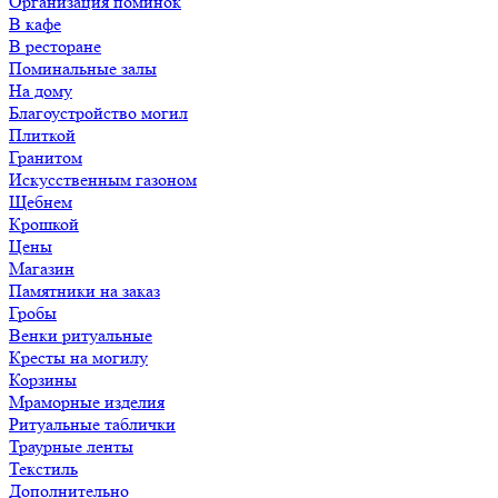
Организация поминок
В кафе
В ресторане
Поминальные залы
На дому
Благоустройство могил
Плиткой
Гранитом
Искусственным газоном
Щебнем
Крошкой
Цены
Магазин
Памятники на заказ
Гробы
Венки ритуальные
Кресты на могилу
Корзины
Мраморные изделия
Ритуальные таблички
Траурные ленты
Текстиль
Дополнительно