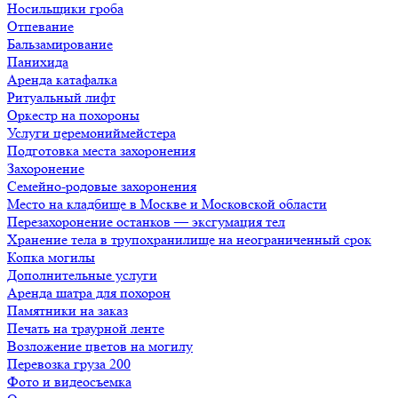
Носильщики гроба
Отпевание
Бальзамирование
Панихида
Аренда катафалка
Ритуальный лифт
Оркестр на похороны
Услуги церемониймейстера
Подготовка места захоронения
Захоронение
Семейно-родовые захоронения
Место на кладбище в Москве и Московской области
Перезахоронение останков — эксгумация тел
Хранение тела в трупохранилище на неограниченный срок
Копка могилы
Дополнительные услуги
Аренда шатра для похорон
Памятники на заказ
Печать на траурной ленте
Возложение цветов на могилу
Перевозка груза 200
Фото и видеосъемка