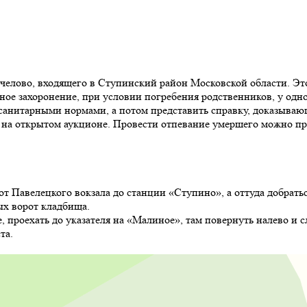
очелово, входящего в Ступинский район Московской области. Эт
ое захоронение, при условии погребения родственников, у одног
санитарными нормами, а потом представить справку, доказываю
 на открытом аукционе. Провести отпевание умершего можно пр
от Павелецкого вокзала до станции «Ступино», а оттуда добрать
ых ворот кладбища.
 проехать до указателя на «Малиное», там повернуть налево и с
та.