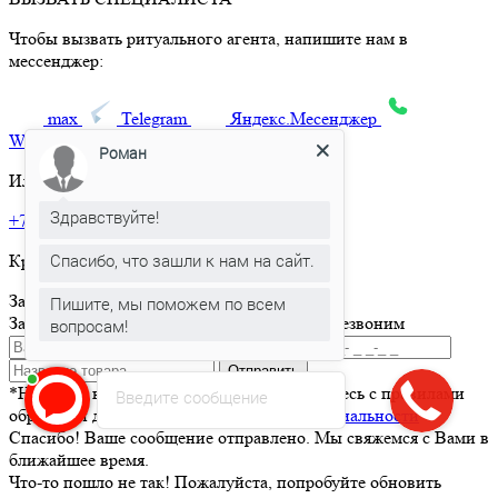
Чтобы вызвать ритуального агента, напишите нам в
мессенджер:
max
Telegram
Яндекс.Месенджер
What’sApp
Роман
Или позвоните по телефону:
Здравствуйте!
+7 495 150-36-47
Спасибо, что зашли к нам на сайт.
Круглосуточная горячая линия
Заказать товар
Пишите, мы поможем по всем
Заполните и отправьте форму и мы вам перезвоним
вопросам!
Отправить
*Нажимая кнопку Отправить вы соглашаетесь с правилами
Введите сообщение
обработки данных и
политикой конфиденциальности
Спасибо! Ваше сообщение отправлено. Мы свяжемся с Вами в
ближайшее время.
Что-то пошло не так! Пожалуйста, попробуйте обновить