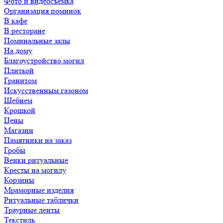
Фото и видеосъемка
Организация поминок
В кафе
В ресторане
Поминальные залы
На дому
Благоустройство могил
Плиткой
Гранитом
Искусственным газоном
Щебнем
Крошкой
Цены
Магазин
Памятники на заказ
Гробы
Венки ритуальные
Кресты на могилу
Корзины
Мраморные изделия
Ритуальные таблички
Траурные ленты
Текстиль