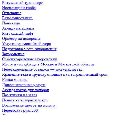
Ритуальный транспорт
Носильщики гроба
Отпевание
Бальзамирование
Панихида
Аренда катафалка
Ритуальный лифт
Оркестр на похороны
Услуги церемониймейстера
Подготовка места захоронения
Захоронение
Семейно-родовые захоронения
Место на кладбище в Москве и Московской области
Перезахоронение останков — эксгумация тел
Хранение тела в трупохранилище на неограниченный срок
Копка могилы
Дополнительные услуги
Аренда шатра для похорон
Памятники на заказ
Печать на траурной ленте
Возложение цветов на могилу
Перевозка груза 200