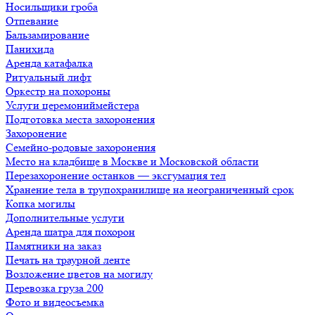
Носильщики гроба
Отпевание
Бальзамирование
Панихида
Аренда катафалка
Ритуальный лифт
Оркестр на похороны
Услуги церемониймейстера
Подготовка места захоронения
Захоронение
Семейно-родовые захоронения
Место на кладбище в Москве и Московской области
Перезахоронение останков — эксгумация тел
Хранение тела в трупохранилище на неограниченный срок
Копка могилы
Дополнительные услуги
Аренда шатра для похорон
Памятники на заказ
Печать на траурной ленте
Возложение цветов на могилу
Перевозка груза 200
Фото и видеосъемка