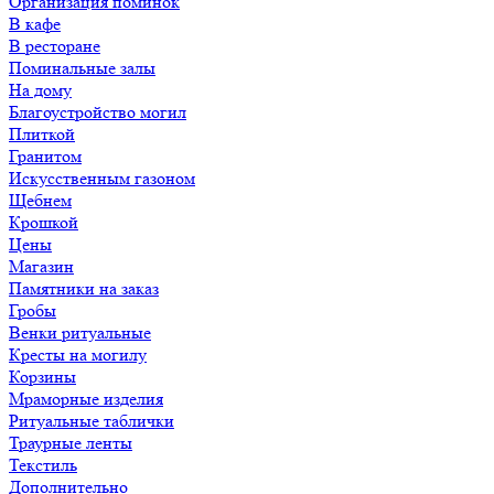
Организация поминок
В кафе
В ресторане
Поминальные залы
На дому
Благоустройство могил
Плиткой
Гранитом
Искусственным газоном
Щебнем
Крошкой
Цены
Магазин
Памятники на заказ
Гробы
Венки ритуальные
Кресты на могилу
Корзины
Мраморные изделия
Ритуальные таблички
Траурные ленты
Текстиль
Дополнительно