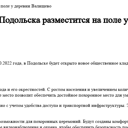
 поле у деревни Валищево
одольска разместится на поле 
.2022 года, в Подольске будет открыто новое общественное кла
да и его окрестностей. С ростом населения и увеличением коли
е место позволит обеспечить достойное похоронное место для у
о с учетом удобства доступа и транспортной инфраструктуры. 
и возможности для похоронных церемоний. Будут созданы комфо
е видеонаблюдение и охрана, чтобы обеспечить безопасность по