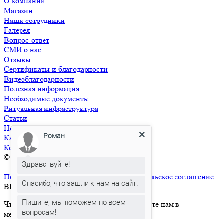
О компании
Магазин
Наши сотрудники
Галерея
Вопрос-ответ
СМИ о нас
Отзывы
Сертификаты и благодарности
Видеоблагодарности
Полезная информация
Необходимые документы
Ритуальная инфраструктура
Статьи
Новости
Роман
Карта сайта
Контакты
© 2026 РИТУАЛ СЕРВИС+
Ритуальные услуги в Москве и
Здравствуйте!
Московской области
Политика конфиденциальности
Пользовательское соглашение
Спасибо, что зашли к нам на сайт.
ВЫЗВАТЬ СПЕЦИАЛИСТА
Пишите, мы поможем по всем
Чтобы вызвать ритуального агента, напишите нам в
вопросам!
мессенджер: