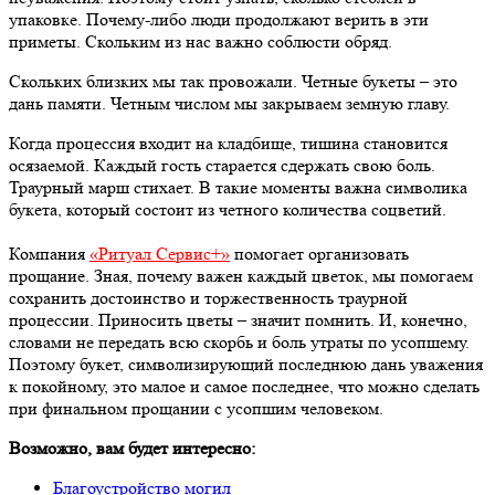
упаковке. Почему-либо люди продолжают верить в эти
приметы. Скольким из нас важно соблюсти обряд.
Скольких близких мы так провожали. Четные букеты – это
дань памяти. Четным числом мы закрываем земную главу.
Когда процессия входит на кладбище, тишина становится
осязаемой. Каждый гость старается сдержать свою боль.
Траурный марш стихает. В такие моменты важна символика
букета, который состоит из четного количества соцветий.
Компания
«Ритуал Сервис+»
помогает организовать
прощание. Зная, почему важен каждый цветок, мы помогаем
сохранить достоинство и торжественность траурной
процессии. Приносить цветы – значит помнить. И, конечно,
словами не передать всю скорбь и боль утраты по усопшему.
Поэтому букет, символизирующий последнюю дань уважения
к покойному, это малое и самое последнее, что можно сделать
при финальном прощании с усопшим человеком.
Возможно, вам будет интересно:
Благоустройство могил