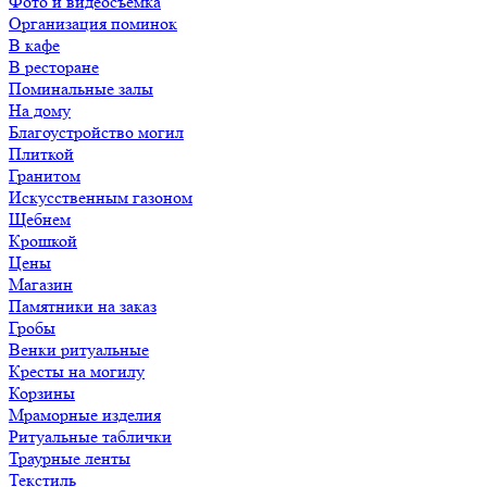
Фото и видеосъемка
Организация поминок
В кафе
В ресторане
Поминальные залы
На дому
Благоустройство могил
Плиткой
Гранитом
Искусственным газоном
Щебнем
Крошкой
Цены
Магазин
Памятники на заказ
Гробы
Венки ритуальные
Кресты на могилу
Корзины
Мраморные изделия
Ритуальные таблички
Траурные ленты
Текстиль