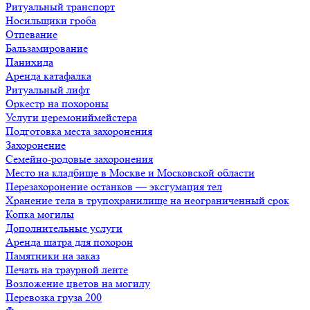
Ритуальный транспорт
Носильщики гроба
Отпевание
Бальзамирование
Панихида
Аренда катафалка
Ритуальный лифт
Оркестр на похороны
Услуги церемониймейстера
Подготовка места захоронения
Захоронение
Семейно-родовые захоронения
Место на кладбище в Москве и Московской области
Перезахоронение останков — эксгумация тел
Хранение тела в трупохранилище на неограниченный срок
Копка могилы
Дополнительные услуги
Аренда шатра для похорон
Памятники на заказ
Печать на траурной ленте
Возложение цветов на могилу
Перевозка груза 200