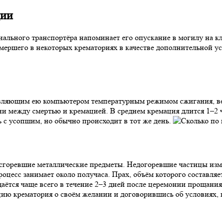
ции
иального транспортёра напоминает его опускание в могилу на к
мершего в некоторых крематориях в качестве дополнительной ус
ляющим ею компьютером температурным режимом сжигания, вес
и между смертью и кремацией. В среднем кремация длится 1–2 ча
ь с усопшим, но обычно происходит в тот же день.
есгоревшие металлические предметы. Недогоревшие частицы изме
с занимает около получаса. Прах, объём которого составляет 2,5
едаётся чаще всего в течение 2–3 дней после церемонии прощан
цию крематория о своём желании и договорившись об условиях, 