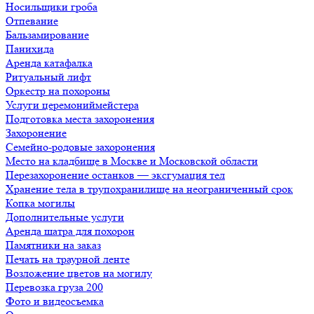
Носильщики гроба
Отпевание
Бальзамирование
Панихида
Аренда катафалка
Ритуальный лифт
Оркестр на похороны
Услуги церемониймейстера
Подготовка места захоронения
Захоронение
Семейно-родовые захоронения
Место на кладбище в Москве и Московской области
Перезахоронение останков — эксгумация тел
Хранение тела в трупохранилище на неограниченный срок
Копка могилы
Дополнительные услуги
Аренда шатра для похорон
Памятники на заказ
Печать на траурной ленте
Возложение цветов на могилу
Перевозка груза 200
Фото и видеосъемка