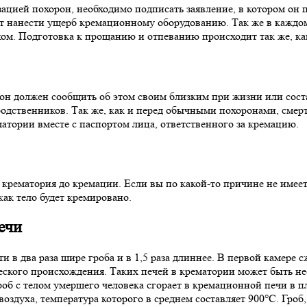
цией похорон, необходимо подписать заявление, в котором он п
т нанести ущерб кремационному оборудованию. Так же в каждо
еком. Подготовка к прощанию и отпеванию происходит так же, к
, он должен сообщить об этом своим близким при жизни или сост
одственников. Так же, как и перед обычными похоронами, смерт
матории вместе с паспортом лица, ответственного за кремацию.
крематория до кремации. Если вы по какой-то причине не имеет
 как тело будет кремировано.
ечи
 два раза шире гроба и в 1,5 раза длиннее. В первой камере сж
ского происхождения. Таких печей в крематории может быть нес
об с телом умершего человека сгорает в кремационной печи в п
здуха, температура которого в среднем составляет 900°C. Гроб, 