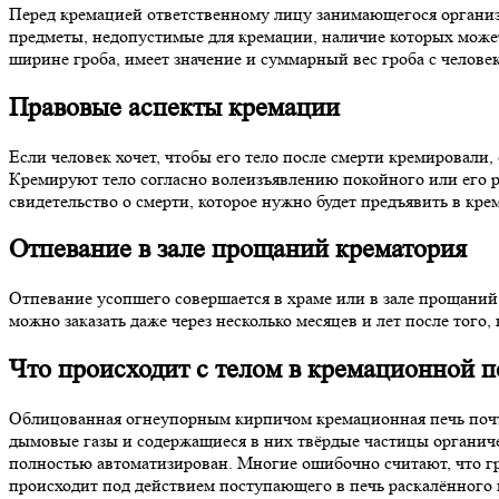
Перед кремацией ответственному лицу занимающегося организа
предметы, недопустимые для кремации, наличие которых може
ширине гроба, имеет значение и суммарный вес гроба с челов
Правовые аспекты кремации
Если человек хочет, чтобы его тело после смерти кремировали
Кремируют тело согласно волеизъявлению покойного или его р
свидетельство о смерти, которое нужно будет предъявить в кре
Отпевание в зале прощаний крематория
Отпевание усопшего совершается в храме или в зале прощаний 
можно заказать даже через несколько месяцев и лет после того,
Что происходит с телом в кремационной п
Облицованная огнеупорным кирпичом кремационная печь почти в
дымовые газы и содержащиеся в них твёрдые частицы органиче
полностью автоматизирован. Многие ошибочно считают, что гр
происходит под действием поступающего в печь раскалённого во