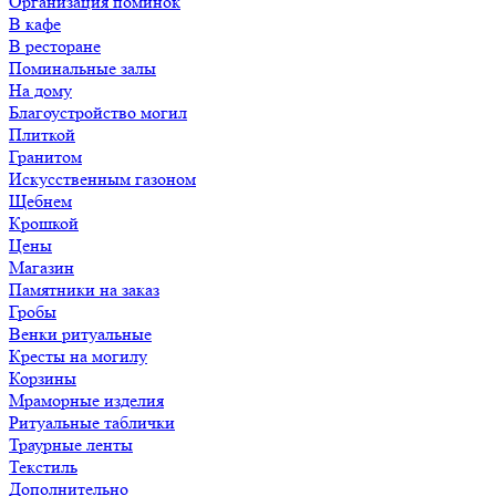
Организация поминок
В кафе
В ресторане
Поминальные залы
На дому
Благоустройство могил
Плиткой
Гранитом
Искусственным газоном
Щебнем
Крошкой
Цены
Магазин
Памятники на заказ
Гробы
Венки ритуальные
Кресты на могилу
Корзины
Мраморные изделия
Ритуальные таблички
Траурные ленты
Текстиль
Дополнительно