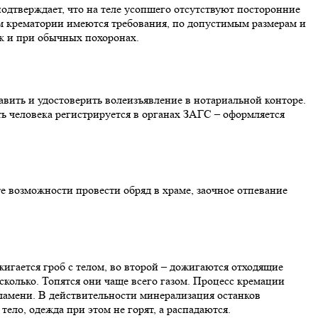
одтверждает, что на теле усопшего отсутствуют посторонние
м крематории имеются требования, по допустимым размерам и
ак и при обычных похоронах.
авить и удостоверить волеизъявление в нотариальной конторе.
ь человека регистрируется в органах ЗАГС – оформляется
е возможности провести обряд в храме, заочное отпевание
игается гроб с телом, во второй – дожигаются отходящие
колько. Топятся они чаще всего газом. Процесс кремации
ламени. В действительности минерализация останков
тело, одежда при этом не горят, а распадаются.