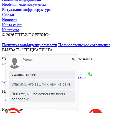
Необходимые документы
Ритуальная инфраструктура
Статьи
Новости
Карта сайта
Контакты
© 2026 РИТУАЛ СЕРВИС+
Ритуальные услуги в Москве и
Московской области
Политика конфиденциальности
Пользовательское соглашение
ВЫЗВАТЬ СПЕЦИАЛИСТА
Чтобы вызвать ритуального агента, напишите нам в
Роман
мессенджер:
Здравствуйте!
max
Telegram
Яндекс.Месенджер
What’sApp
Спасибо, что зашли к нам на сайт.
Или позвоните по телефону:
Пишите, мы поможем по всем
вопросам!
+7 495 150-36-47
Круглосуточная горячая линия