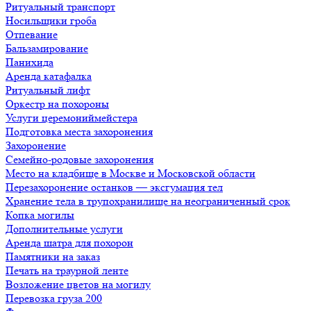
Ритуальный транспорт
Носильщики гроба
Отпевание
Бальзамирование
Панихида
Аренда катафалка
Ритуальный лифт
Оркестр на похороны
Услуги церемониймейстера
Подготовка места захоронения
Захоронение
Семейно-родовые захоронения
Место на кладбище в Москве и Московской области
Перезахоронение останков — эксгумация тел
Хранение тела в трупохранилище на неограниченный срок
Копка могилы
Дополнительные услуги
Аренда шатра для похорон
Памятники на заказ
Печать на траурной ленте
Возложение цветов на могилу
Перевозка груза 200