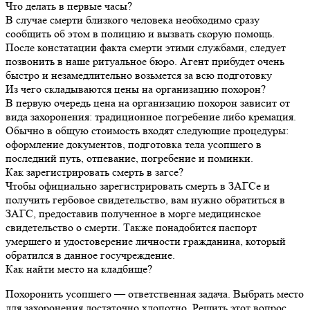
Что делать в первые часы?
В случае смерти близкого человека необходимо сразу
сообщить об этом в полицию и вызвать скорую помощь.
После констатации факта смерти этими службами, следует
позвонить в наше ритуальное бюро. Агент прибудет очень
быстро и незамедлительно возьмется за всю подготовку
Из чего складываются цены на организацию похорон?
В первую очередь цена на организацию похорон зависит от
вида захоронения: традиционное погребение либо кремация.
Обычно в общую стоимость входят следующие процедуры:
оформление документов, подготовка тела усопшего в
последний путь, отпевание, погребение и поминки.
Как зарегистрировать смерть в загсе?
Чтобы официально зарегистрировать смерть в ЗАГСе и
получить гербовое свидетельство, вам нужно обратиться в
ЗАГС, предоставив полученное в морге медицинское
свидетельство о смерти. Также понадобится паспорт
умершего и удостоверение личности гражданина, который
обратился в данное госучреждение.
Как найти место на кладбище?
Похоронить усопшего — ответственная задача. Выбрать место
для захоронения достаточно хлопотно. Решить этот вопрос