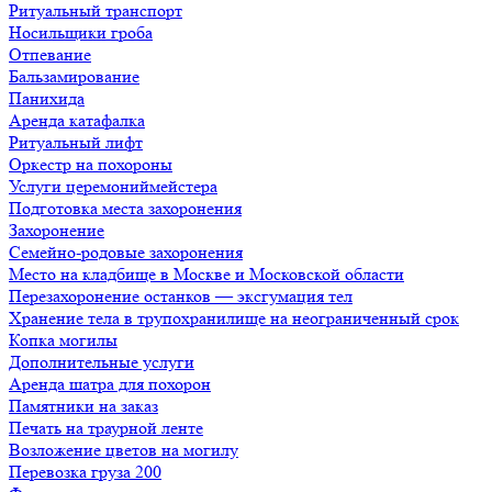
Ритуальный транспорт
Носильщики гроба
Отпевание
Бальзамирование
Панихида
Аренда катафалка
Ритуальный лифт
Оркестр на похороны
Услуги церемониймейстера
Подготовка места захоронения
Захоронение
Семейно-родовые захоронения
Место на кладбище в Москве и Московской области
Перезахоронение останков — эксгумация тел
Хранение тела в трупохранилище на неограниченный срок
Копка могилы
Дополнительные услуги
Аренда шатра для похорон
Памятники на заказ
Печать на траурной ленте
Возложение цветов на могилу
Перевозка груза 200