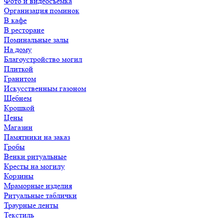
Фото и видеосъемка
Организация поминок
В кафе
В ресторане
Поминальные залы
На дому
Благоустройство могил
Плиткой
Гранитом
Искусственным газоном
Щебнем
Крошкой
Цены
Магазин
Памятники на заказ
Гробы
Венки ритуальные
Кресты на могилу
Корзины
Мраморные изделия
Ритуальные таблички
Траурные ленты
Текстиль