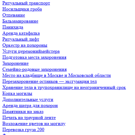
Ритуальный транспорт
Носильщики гроба
Отпевание
Бальзамирование
Панихида
Аренда катафалка
Ритуальный лифт
Оркестр на похороны
Услуги церемониймейстера
Подготовка места захоронения
Захоронение
Семейно-родовые захоронения
Место на кладбище в Москве и Московской области
Перезахоронение останков — эксгумация тел
Хранение тела в трупохранилище на неограниченный срок
Копка могилы
Дополнительные услуги
Аренда шатра для похорон
Памятники на заказ
Печать на траурной ленте
Возложение цветов на могилу
Перевозка груза 200