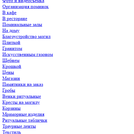
Фото и видеосъемка
Организация поминок
В кафе
В ресторане
Поминальные залы
На дому
Благоустройство могил
Плиткой
Гранитом
Искусственным газоном
Щебнем
Крошкой
Цены
Магазин
Памятники на заказ
Гробы
Венки ритуальные
Кресты на могилу
Корзины
Мраморные изделия
Ритуальные таблички
Траурные ленты
Текстиль