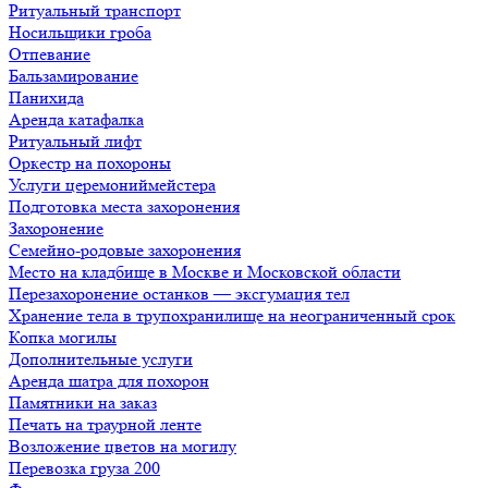
Ритуальный транспорт
Носильщики гроба
Отпевание
Бальзамирование
Панихида
Аренда катафалка
Ритуальный лифт
Оркестр на похороны
Услуги церемониймейстера
Подготовка места захоронения
Захоронение
Семейно-родовые захоронения
Место на кладбище в Москве и Московской области
Перезахоронение останков — эксгумация тел
Хранение тела в трупохранилище на неограниченный срок
Копка могилы
Дополнительные услуги
Аренда шатра для похорон
Памятники на заказ
Печать на траурной ленте
Возложение цветов на могилу
Перевозка груза 200