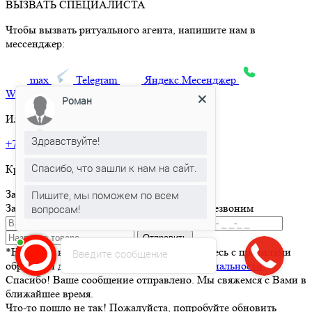
ВЫЗВАТЬ СПЕЦИАЛИСТА
Чтобы вызвать ритуального агента, напишите нам в
мессенджер:
max
Telegram
Яндекс.Месенджер
What’sApp
Роман
Или позвоните по телефону:
Здравствуйте!
+7 495 150-36-47
Спасибо, что зашли к нам на сайт.
Круглосуточная горячая линия
Заказать товар
Пишите, мы поможем по всем
Заполните и отправьте форму и мы вам перезвоним
вопросам!
Отправить
*Нажимая кнопку Отправить вы соглашаетесь с правилами
Введите сообщение
обработки данных и
политикой конфиденциальности
Спасибо! Ваше сообщение отправлено. Мы свяжемся с Вами в
ближайшее время.
Что-то пошло не так! Пожалуйста, попробуйте обновить