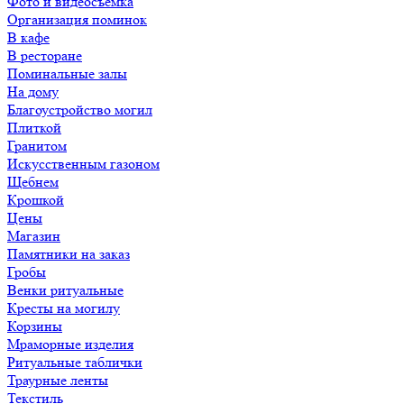
Фото и видеосъемка
Организация поминок
В кафе
В ресторане
Поминальные залы
На дому
Благоустройство могил
Плиткой
Гранитом
Искусственным газоном
Щебнем
Крошкой
Цены
Магазин
Памятники на заказ
Гробы
Венки ритуальные
Кресты на могилу
Корзины
Мраморные изделия
Ритуальные таблички
Траурные ленты
Текстиль