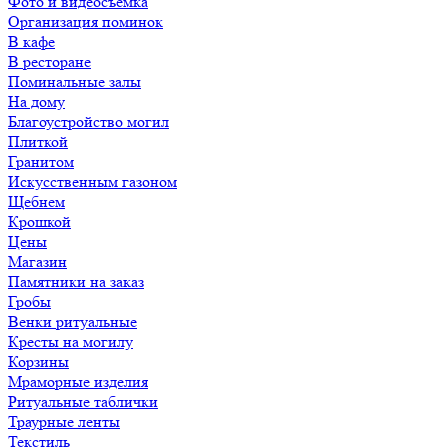
Фото и видеосъемка
Организация поминок
В кафе
В ресторане
Поминальные залы
На дому
Благоустройство могил
Плиткой
Гранитом
Искусственным газоном
Щебнем
Крошкой
Цены
Магазин
Памятники на заказ
Гробы
Венки ритуальные
Кресты на могилу
Корзины
Мраморные изделия
Ритуальные таблички
Траурные ленты
Текстиль