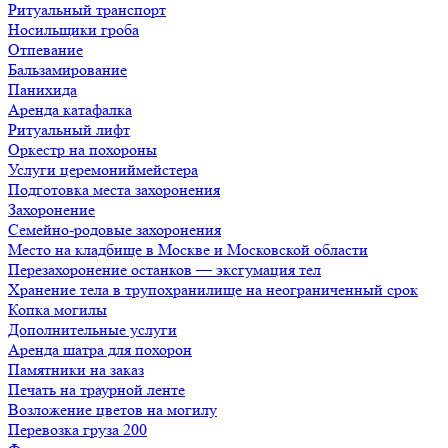
Ритуальный транспорт
Носильщики гроба
Отпевание
Бальзамирование
Панихида
Аренда катафалка
Ритуальный лифт
Оркестр на похороны
Услуги церемониймейстера
Подготовка места захоронения
Захоронение
Семейно-родовые захоронения
Место на кладбище в Москве и Московской области
Перезахоронение останков — эксгумация тел
Хранение тела в трупохранилище на неограниченный срок
Копка могилы
Дополнительные услуги
Аренда шатра для похорон
Памятники на заказ
Печать на траурной ленте
Возложение цветов на могилу
Перевозка груза 200