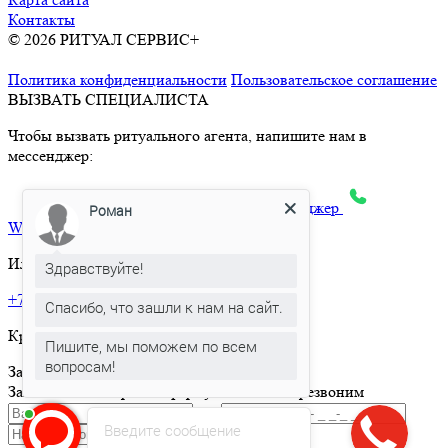
Контакты
© 2026 РИТУАЛ СЕРВИС+
Ритуальные услуги в Москве и
Московской области
Политика конфиденциальности
Пользовательское соглашение
ВЫЗВАТЬ СПЕЦИАЛИСТА
Чтобы вызвать ритуального агента, напишите нам в
мессенджер:
max
Telegram
Яндекс.Месенджер
Роман
What’sApp
Или позвоните по телефону:
Здравствуйте!
+7 495 150-36-47
Спасибо, что зашли к нам на сайт.
Круглосуточная горячая линия
Пишите, мы поможем по всем
вопросам!
Заказать товар
Заполните и отправьте форму и мы вам перезвоним
Введите сообщение
Отправить