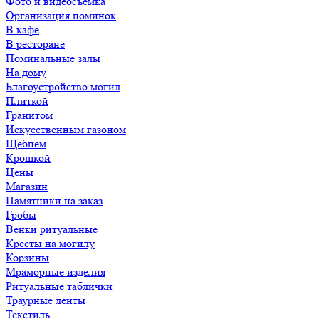
Фото и видеосъемка
Организация поминок
В кафе
В ресторане
Поминальные залы
На дому
Благоустройство могил
Плиткой
Гранитом
Искусственным газоном
Щебнем
Крошкой
Цены
Магазин
Памятники на заказ
Гробы
Венки ритуальные
Кресты на могилу
Корзины
Мраморные изделия
Ритуальные таблички
Траурные ленты
Текстиль