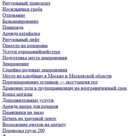
Ритуальный транспорт
Носильщики гроба
Отпевание
Бальзамирование
Панихида
Аренда катафалка
Ритуальный лифт
Оркестр на похороны
Услуги церемониймейстера
Подготовка места захоронения
Захоронение
Семейно-родовые захоронения
Место на кладбище в Москве и Московской области
Перезахоронение останков — эксгумация тел
Хранение тела в трупохранилище на неограниченный срок
Копка могилы
Дополнительные услуги
Аренда шатра для похорон
Памятники на заказ
Печать на траурной ленте
Возложение цветов на могилу
Перевозка груза 200