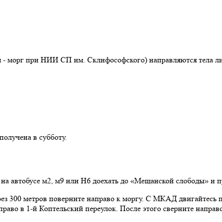
 - морг при НИИ СП им. Склифософского) направляются тела ли
получена в субботу.
на автобусе м2, м9 или Н6 доехать до «Мещанской слободы» и пр
рез 300 метров поверните направо к моргу. С МКАД двигайтесь 
право в 1-й Коптельский переулок. После этого сверните направ