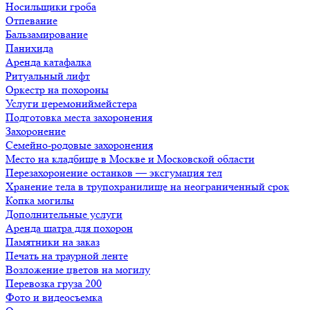
Носильщики гроба
Отпевание
Бальзамирование
Панихида
Аренда катафалка
Ритуальный лифт
Оркестр на похороны
Услуги церемониймейстера
Подготовка места захоронения
Захоронение
Семейно-родовые захоронения
Место на кладбище в Москве и Московской области
Перезахоронение останков — эксгумация тел
Хранение тела в трупохранилище на неограниченный срок
Копка могилы
Дополнительные услуги
Аренда шатра для похорон
Памятники на заказ
Печать на траурной ленте
Возложение цветов на могилу
Перевозка груза 200
Фото и видеосъемка