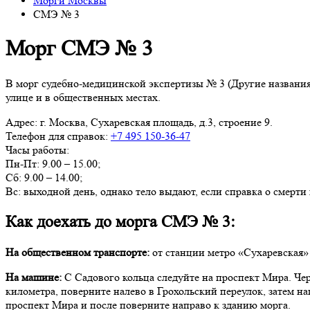
Морги Москвы
СМЭ № 3
Морг СМЭ № 3
В морг судебно-медицинской экспертизы № 3 (Другие названия
улице и в общественных местах.
Адрес:
г. Москва, Сухаревская площадь, д.3, строение 9.
Телефон для справок:
+7 495 150-36-47
Часы работы:
Пн-Пт: 9.00 – 15.00;
Сб: 9.00 – 14.00;
Вс: выходной день, однако тело выдают, если справка о смерти 
Как доехать до морга СМЭ № 3:
На общественном транспорте:
от станции метро «Сухаревская» 
На машине:
С Садового кольца следуйте на проспект Мира. Че
километра, поверните налево в Грохольский переулок, затем на
проспект Мира и после поверните направо к зданию морга.