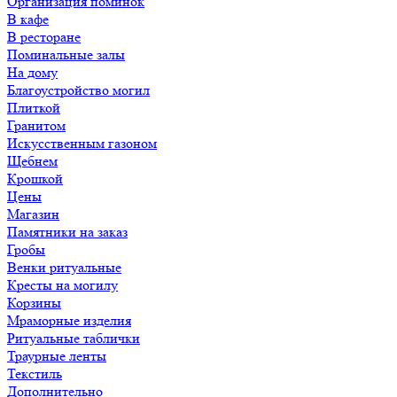
Организация поминок
В кафе
В ресторане
Поминальные залы
На дому
Благоустройство могил
Плиткой
Гранитом
Искусственным газоном
Щебнем
Крошкой
Цены
Магазин
Памятники на заказ
Гробы
Венки ритуальные
Кресты на могилу
Корзины
Мраморные изделия
Ритуальные таблички
Траурные ленты
Текстиль
Дополнительно