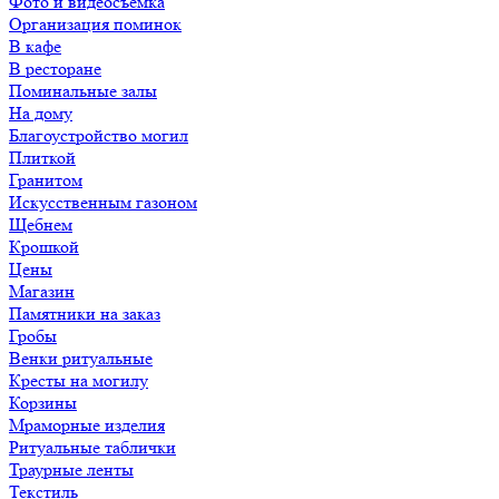
Фото и видеосъемка
Организация поминок
В кафе
В ресторане
Поминальные залы
На дому
Благоустройство могил
Плиткой
Гранитом
Искусственным газоном
Щебнем
Крошкой
Цены
Магазин
Памятники на заказ
Гробы
Венки ритуальные
Кресты на могилу
Корзины
Мраморные изделия
Ритуальные таблички
Траурные ленты
Текстиль