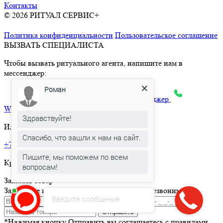
Контакты
© 2026 РИТУАЛ СЕРВИС+
Ритуальные услуги в Москве и
Московской области
Политика конфиденциальности
Пользовательское соглашение
ВЫЗВАТЬ СПЕЦИАЛИСТА
Чтобы вызвать ритуального агента, напишите нам в
мессенджер:
Роман
max
Telegram
Яндекс.Месенджер
What’sApp
Здравствуйте!
Или позвоните по телефону:
Спасибо, что зашли к нам на сайт.
+7 495 150-36-47
Пишите, мы поможем по всем
Круглосуточная горячая линия
вопросам!
Заказать товар
Заполните и отправьте форму и мы вам перезвоним
Введите сообщение
Отправить
*Нажимая кнопку Отправить вы соглашаетесь с правилами