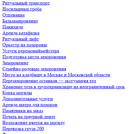
Ритуальный транспорт
Носильщики гроба
Отпевание
Бальзамирование
Панихида
Аренда катафалка
Ритуальный лифт
Оркестр на похороны
Услуги церемониймейстера
Подготовка места захоронения
Захоронение
Семейно-родовые захоронения
Место на кладбище в Москве и Московской области
Перезахоронение останков — эксгумация тел
Хранение тела в трупохранилище на неограниченный срок
Копка могилы
Дополнительные услуги
Аренда шатра для похорон
Памятники на заказ
Печать на траурной ленте
Возложение цветов на могилу
Перевозка груза 200